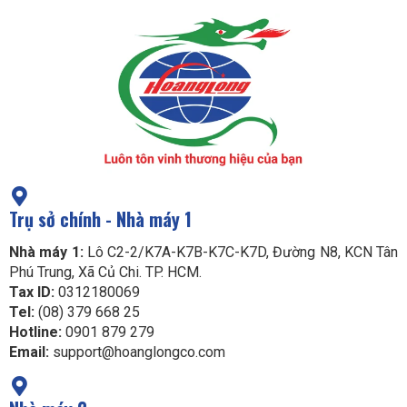
Trụ sở chính - Nhà máy 1
Nhà máy 1:
Lô C2-2/K7A-K7B-K7C-K7D, Đường N8, KCN Tân
Phú Trung, Xã Củ Chi. TP. HCM.
Tax ID:
0312180069
Tel:
(08) 379 668 25
Hotline:
0901 879 279
Email:
support@hoanglongco.com