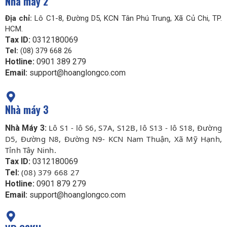
Nhà máy 2
Địa chỉ:
Lô C1-8, Đường D5, KCN Tân Phú Trung, Xã Củ Chi, TP.
HCM.
Tax ID:
0312180069
Tel:
(08) 379 668 26
Hotline:
0901 389 279
Email:
support@hoanglongco.com
Nhà máy 3
Lô S1 - lô S6, S7A, S12B, lô S13 - lô S18, Đường
Nhà Máy 3:
D5, Đường N8, Đường N9- KCN Nam Thuận, Xã Mỹ Hạnh,
Tỉnh Tây Ninh.
Tax ID:
0312180069
(08) 379 668 27
Tel:
Hotline:
0901 879 279
Email:
support@hoanglongco.com