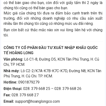
có thể bàn giao cho bạn, còn đối với giấy tấm thì 2 ngày là
chúng tôi cũng có thể bàn giao cho bạn.
Mức giá của chúng tôi đưa ra đảm bảo cạnh tranh trên thị
trường, đối với những doanh nghiệp có nhu cầu sản xuất
nhiều lần thì chúng tôi cũng có những mức ưu đãi riêng.
Bạn còn bất cứ thắc mắc nào xin vui lòng liên hệ với chúng
tôi.
CÔNG TY CỔ PHẦN ĐẦU TƯ XUẤT NHẬP KHẨU QUỐC
TẾ HOÀNG LONG
Văn phòng:
Lô C1-8, Đường D5, KCN Tân Phú Trung, H. Củ
Chi, TP. HCM.
Nhà máy:
Lô C2-2/K7A-K7B-K7C-K7D, Đường N8, KCN Tân
Phú Trung, H. Củ Chi. TP. HCM.
Hotline:
0901879279
Điện thoại:
028. 379 668 25 – 028. 379 668 26
Fax:
028. 379 668 27
Email:
support@hoanglongco.com