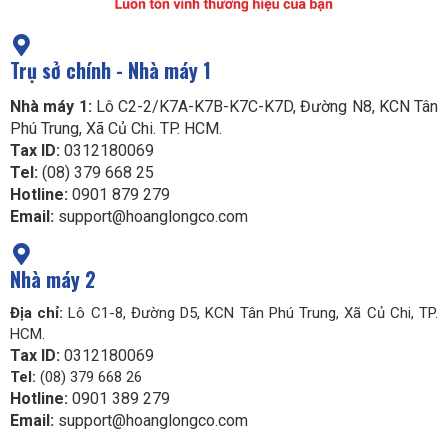
Trụ sở chính - Nhà máy 1
Nhà máy 1:
Lô C2-2/K7A-K7B-K7C-K7D, Đường N8, KCN Tân
Phú Trung, Xã Củ Chi. TP. HCM.
Tax ID:
0312180069
Tel:
(08) 379 668 25
Hotline:
0901 879 279
Email:
support@hoanglongco.com
Nhà máy 2
Địa chỉ:
Lô C1-8, Đường D5, KCN Tân Phú Trung, Xã Củ Chi, TP.
HCM.
Tax ID:
0312180069
Tel:
(08) 379 668 26
Hotline:
0901 389 279
Email:
support@hoanglongco.com