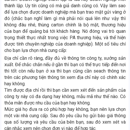
thành lập. Uy tín cũng có mà giả danh cũng có. Vậy làm sao
để lựa chọn được doanh nghiệp mà bạn trao mặt gửi vàng ở
đó (chắc bạn nghĩ làm gì mà phải nói quá lên như vậy thì
không đâu nhé, thùng carton chính là bộ mặt, thương hiệu
của bạn để quảng bá tới khách hàng. Nó đóng vai trò quan
trọng thiết thực nhất trong việc PA thương hiệu, và thể hiện
được tính chuyên nghiệp của doanh nghiệp). Một số tiêu chí
cho bạn lựa chọn nhà cung cấp:
Địa chỉ cần rõ ràng, đầy đủ về thông tin công ty, xưởng sản
xuất. Để chắc chắn nếu ở gần thì bạn có thể trực tiếp đến nơi
thì tốt còn nếu bạn ở xa thì bạn cũng cần seach thông tin
trên các phương tiện thông tin xem địa chỉ này có chính xác
hay không.
Tìm được địa chỉ rồi thì bạn cần xem xét đến sản phẩm của
công ty này có đa dạng hay không, mẫu mã như thế nào. Có
thỏa mãn được nhu cầu của bạn hay không.
Mức giá họ đưa ra có phù hợp hay không, bạn nên lựa chọn
một vài nhà cung cấp. Sau đó yêu cầu họ gửi báo giá thông
qua số lượng và yêu cầu của bên bạn, sau đó xem xét và
cân nhắc xem nên chọn đơn vị nào để hợp tác.