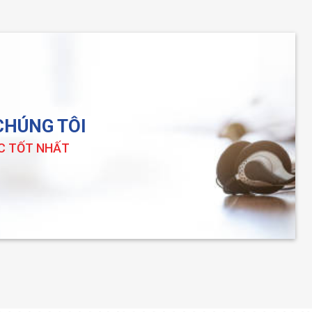
 CHÚNG TÔI
C TỐT NHẤT
Thùng carton khổ lớn