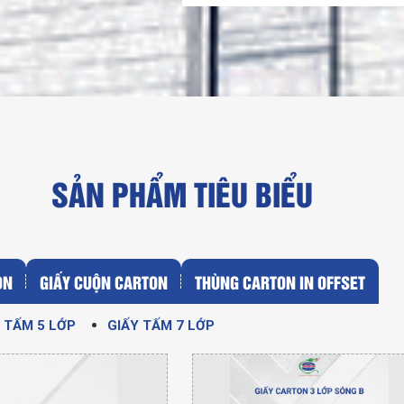
SẢN PHẨM TIÊU BIỂU
ON
GIẤY CUỘN CARTON
THÙNG CARTON IN OFFSET
P
 ĐỰNG LỊCH
 TẤM 5 LỚP
THÙNG CARTON ĐỰNG
GIẤY TẤM 7 LỚP
THÙNG CARTON ĐỰNG NƯỚC
THÙNG CARTON ĐỰNG
TRÁI CÂY
NÔNG SẢN