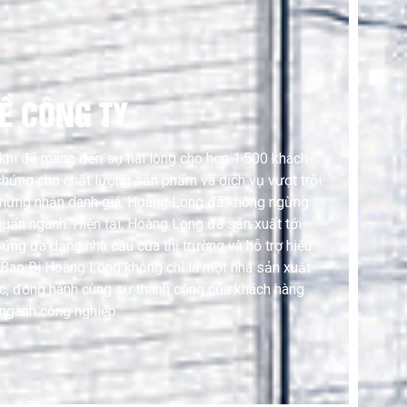
VỀ CÔNG TY
khi đã mang đến sự hài lòng cho hơn 1.500 khách
chứng cho chất lượng sản phẩm và dịch vụ vượt trội
 chứng nhận danh giá, Hoàng Long đã không ngừng
huẩn ngành. Hiện tại, Hoàng Long đã sản xuất tới
ng đa dạng nhu cầu của thị trường và hỗ trợ hiệu
 Bao Bì Hoàng Long không chỉ là một nhà sản xuất
ợc, đồng hành cùng sự thành công của khách hàng
 ngành công nghiệp.