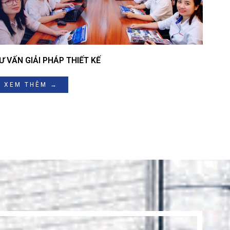
Ư VẤN GIẢI PHÁP THIẾT KẾ
XEM THÊM →