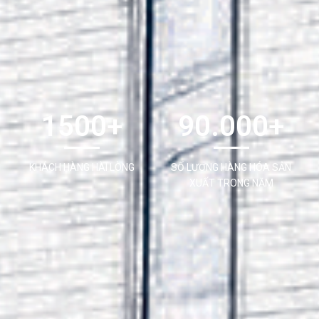
1500+
90.000+
KHÁCH HÀNG HÀI LÒNG
SỐ LƯỢNG HÀNG HÓA SẢN
XUẤT TRONG NĂM