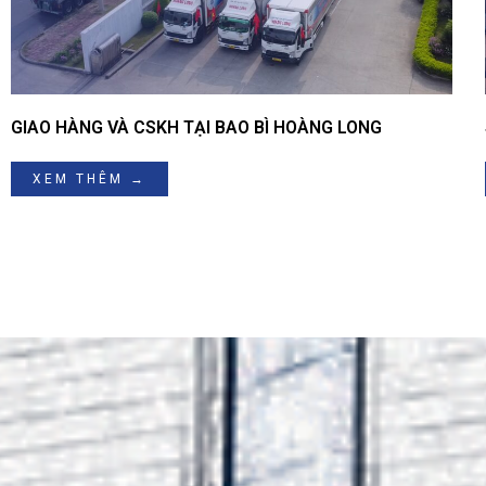
GIAO HÀNG VÀ CSKH TẠI BAO BÌ HOÀNG LONG
XEM THÊM →