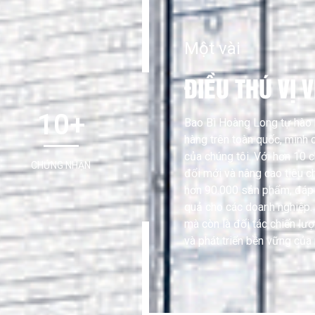
Một vài
ĐIỀU THÚ VỊ 
10+
Bao Bì Hoàng Long tự hào 
hàng trên toàn quốc, minh 
của chúng tôi. Với hơn 10
CHỨNG NHẬN
đổi mới và nâng cao tiêu c
hơn 90.000 sản phẩm, đáp ứ
quả cho các doanh nghiệp.
mà còn là đối tác chiến lư
và phát triển bền vững của