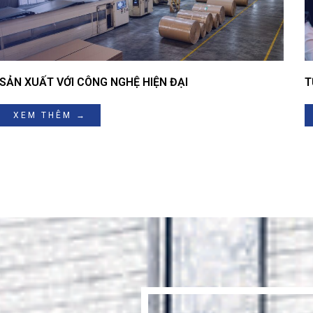
SẢN XUẤT VỚI CÔNG NGHỆ HIỆN ĐẠI
T
XEM THÊM →