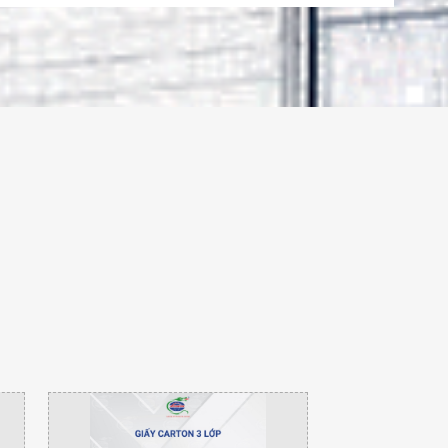
THÙNG CARTON ĐỰNG THỦY
HẢI SẢN