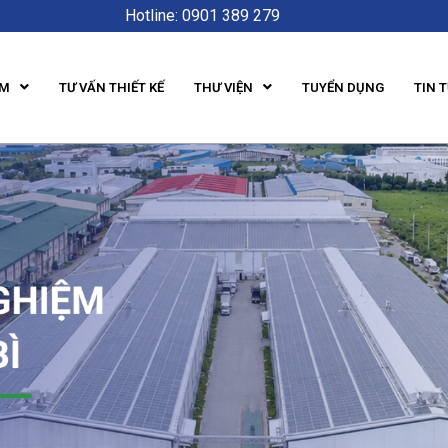
Hotline: 0901 389 279
ẨM
TƯ VẤN THIẾT KẾ
THƯ VIỆN
TUYỂN DỤNG
TIN 