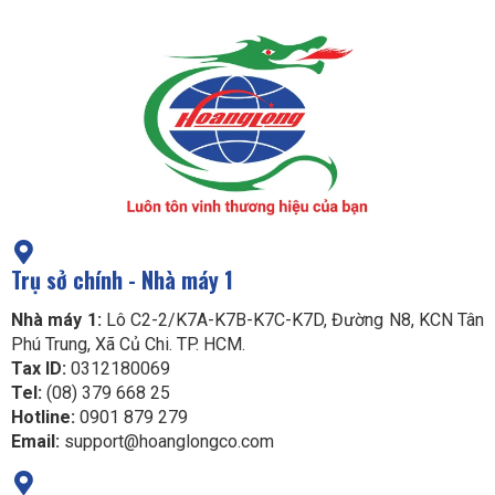
Trụ sở chính - Nhà máy 1
Nhà máy 1:
Lô C2-2/K7A-K7B-K7C-K7D, Đường N8, KCN Tân
Phú Trung, Xã Củ Chi. TP. HCM.
Tax ID:
0312180069
Tel:
(08) 379 668 25
Hotline:
0901 879 279
Email:
support@hoanglongco.com