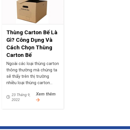
Thùng Carton Bế Là
Gì? Công Dụng Và
Cách Chọn Thùng
Carton Bế
Ngoài các loại thùng carton
thông thường mà chúng ta
sẽ thấy trên thị trường
nhiều loại thùng carton
khác nhau nhằm nâng cao
Xem thêm
23 Tháng 9,
tính thẩm mỹ và bảo vệ
2022
hàng hóa khi vận chuyển
chẳng như thù...