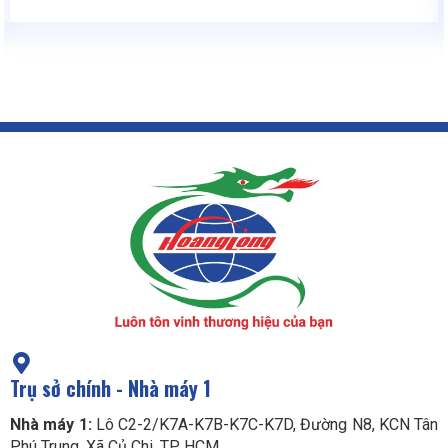
Trụ sở chính - Nhà máy 1
Nhà máy 1:
Lô C2-2/K7A-K7B-K7C-K7D, Đường N8, KCN Tân
Phú Trung, Xã Củ Chi. TP. HCM.