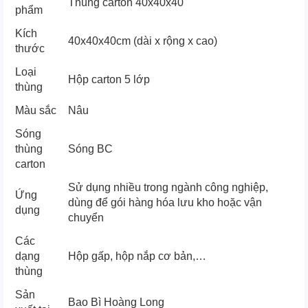
Thùng carton 40x40x40
phẩm
Kích
40x40x40cm (dài x rộng x cao)
thước
Loại
Hộp carton 5 lớp
thùng
Màu sắc
Nâu
Sóng
thùng
Sóng BC
carton
Sử dụng nhiều trong ngành công nghiệp,
Ứng
dùng để gói hàng hóa lưu kho hoặc vận
dụng
chuyển
Các
dạng
Hộp gấp, hộp nắp cơ bản,…
thùng
Sản
Bao Bì Hoàng Long