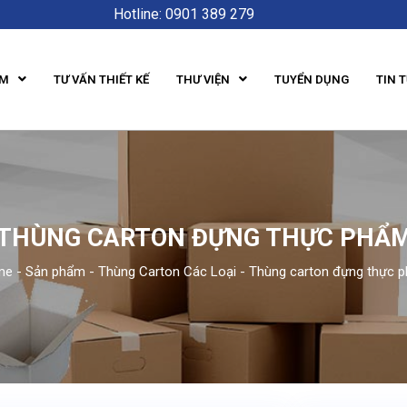
Hotline: 0901 389 279
ẨM
TƯ VẤN THIẾT KẾ
THƯ VIỆN
TUYỂN DỤNG
TIN 
THÙNG CARTON ĐỰNG THỰC PHẨ
me
-
Sản phẩm
-
Thùng Carton Các Loại
-
Thùng carton đựng thực 