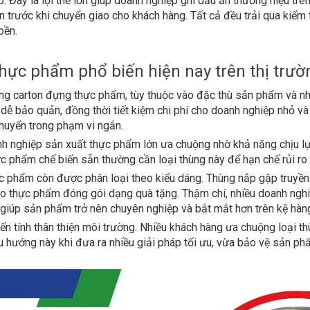
p. Đây là lợi thế lớn giúp doanh nghiệp ghi dấu ấn thương hiệu t
trước khi chuyển giao cho khách hàng. Tất cả đều trải qua kiểm
bền.
ực phẩm phổ biến hiện nay trên thị trườ
ùng carton đựng thực phẩm, tùy thuộc vào đặc thù sản phẩm và n
 dễ bảo quản, đồng thời tiết kiệm chi phí cho doanh nghiệp nhỏ v
chuyển trong phạm vi ngắn.
nh nghiệp sản xuất thực phẩm lớn ưa chuộng nhờ khả năng chịu l
c phẩm chế biến sẵn thường cần loại thùng này để hạn chế rủi ro 
ực phẩm còn được phân loại theo kiểu dáng. Thùng nắp gập truyền
o thực phẩm đóng gói dạng quà tặng. Thậm chí, nhiều doanh nghiệp
, giúp sản phẩm trở nên chuyên nghiệp và bắt mắt hơn trên kệ hàn
n tính thân thiện môi trường. Nhiều khách hàng ưa chuộng loại t
hướng này khi đưa ra nhiều giải pháp tối ưu, vừa bảo vệ sản phẩ