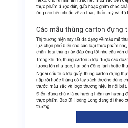
flexo, cho ra hình ảnh sắc nét, màu sắc bền đẹ
thực phẩm được dán, gấp hoặc ghim chắc chắn 
ứng các tiêu chuẩn về an toàn, thẩm mỹ và độ 
Các mẫu thùng carton đựng th
Thị trường hiện nay rất đa dạng về mẫu mã th
lựa chọn phổ biến cho các loại thực phẩm nhẹ,
chắn, loại thùng này đáp ứng tốt nhu cầu vận 
Trong khi đó, thùng carton 5 lớp được các doa
lượng lớn như gạo, hải sản đông lạnh hoặc thự
Ngoài cấu trúc lớp giấy, thùng carton đựng th
nắp rời hoặc thùng có tay xách thường dùng ch
thước, màu sắc và logo thương hiệu in nổi bật
Điểm đáng chú ý là xu hướng hiện nay hướng đế
thực phẩm. Bao Bì Hoàng Long đang đi theo xu 
trường.