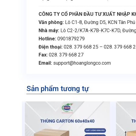
CÔNG TY CỔ PHẦN ĐẦU TƯ XUẤT NHẬP K
Văn phòng:
Lô C1-8, Đường D5, KCN Tân Phú T
Nhà máy:
Lô C2-2/K7A-K7B-K7C-K7D, Đường N8
Hotline:
0901879279
Điện thoại:
028. 379 668 25 – 028. 379 668 
Fax:
028. 379 668 27
Email:
support@hoanglongco.com
Sản phẩm tương tự