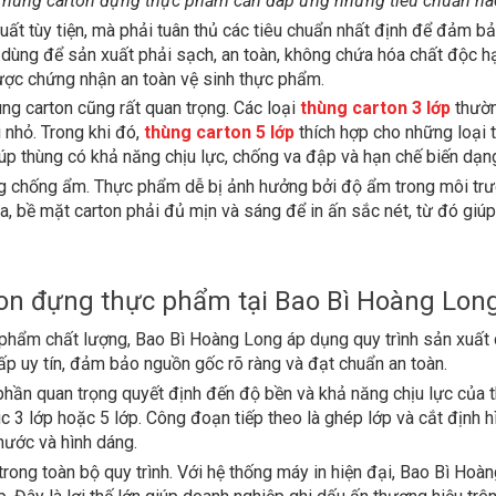
Thùng carton đựng thực phẩm cần đáp ứng những tiêu chuẩn nà
t tùy tiện, mà phải tuân thủ các tiêu chuẩn nhất định để đảm bả
y dùng để sản xuất phải sạch, an toàn, không chứa hóa chất độc h
được chứng nhận an toàn vệ sinh thực phẩm.
ng carton cũng rất quan trọng. Các loại
thùng carton 3 lớp
thườn
 nhỏ. Trong khi đó,
thùng carton 5 lớp
thích hợp cho những loại 
iúp thùng có khả năng chịu lực, chống va đập và hạn chế biến dạng
g chống ẩm. Thực phẩm dễ bị ảnh hưởng bởi độ ẩm trong môi trườ
, bề mặt carton phải đủ mịn và sáng để in ấn sắc nét, từ đó giúp 
ton đựng thực phẩm tại Bao Bì Hoàng Lon
phẩm chất lượng, Bao Bì Hoàng Long áp dụng quy trình sản xuất 
p uy tín, đảm bảo nguồn gốc rõ ràng và đạt chuẩn an toàn.
 phần quan trọng quyết định đến độ bền và khả năng chịu lực của 
c 3 lớp hoặc 5 lớp. Công đoạn tiếp theo là ghép lớp và cắt định h
hước và hình dáng.
ong toàn bộ quy trình. Với hệ thống máy in hiện đại, Bao Bì Hoàng