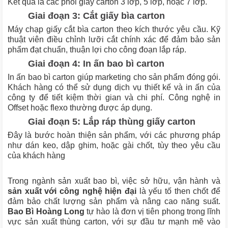
Kết quả là các phôi giấy carton 3 lớp, 5 lớp, hoặc 7 lớp.
Giai đoạn 3: Cắt giấy bìa carton
Máy chạp giấy cắt bìa carton theo kích thước yêu cầu. Kỹ
thuật viên điều chỉnh lưỡi cắt chính xác để đảm bảo sản
phẩm đạt chuẩn, thuận lợi cho công đoạn lắp ráp.
Giai đoạn 4: In ấn bao bì carton
In ấn bao bì carton giúp marketing cho sản phẩm đóng gói.
Khách hàng có thể sử dụng dịch vụ thiết kế và in ấn của
công ty để tiết kiệm thời gian và chi phí. Công nghệ in
Offset hoặc flexo thường được áp dụng.
Giai đoạn 5: Lắp ráp thùng giấy carton
Đây là bước hoàn thiện sản phẩm, với các phương pháp
như dán keo, dập ghim, hoặc gài chốt, tùy theo yêu cầu
của khách hàng
Trong ngành sản xuất bao bì, việc sở hữu, vận hành và
sản xuất với công nghệ hiện đại
là yếu tố then chốt để
đảm bảo chất lượng sản phẩm và nâng cao năng suất.
Bao Bì Hoàng Long
tự hào là đơn vị tiên phong trong lĩnh
vực sản xuất thùng carton, với sự đầu tư mạnh mẽ vào