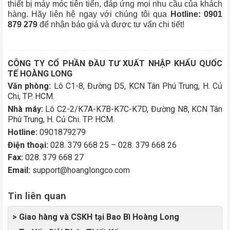
thiết bị máy móc tiên tiến, đáp ứng mọi nhu cầu của khách
hàng. Hãy liên hệ ngay với chúng tôi qua
Hotline: 0901
879 279
để nhận báo giá và được tư vấn chi tiết!
CÔNG TY CỔ PHẦN ĐẦU TƯ XUẤT NHẬP KHẨU QUỐC
TẾ HOÀNG LONG
Văn phòng:
Lô C1-8, Đường D5, KCN Tân Phú Trung, H. Củ
Chi, TP. HCM.
Nhà máy:
Lô C2-2/K7A-K7B-K7C-K7D, Đường N8, KCN Tân
Phú Trung, H. Củ Chi. TP. HCM.
Hotline:
0901879279
Điện thoại:
028. 379 668 25 – 028. 379 668 26
Fax:
028. 379 668 27
Email:
support@hoanglongco.com
Tin liên quan
> Giao hàng và CSKH tại Bao Bì Hoàng Long