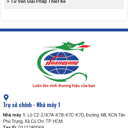
> Tư Vấn Giải Pháp Thiết Kế
Trụ sở chính - Nhà máy 1
Nhà máy 1:
Lô C2-2/K7A-K7B-K7C-K7D, Đường N8, KCN Tân
Phú Trung, Xã Củ Chi. TP. HCM.
Tax ID:
0312180069