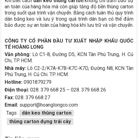
Khi biết cách
dán keo thùng carton
không chỉ đảm bảo sự
an toàn của hàng hóa mà còn giúp tăng độ bền thùng carton
trong suốt quá trình vận chuyển. Bằng cách tuân thủ quy trình
dán băng keo và lưu ý trong quá trình dán bạn có thể đảm
bảo được sự an toàn của hàng hóa khi lưu trữ và vận chuyển.
CÔNG TY CỔ PHẦN ĐẦU TƯ XUẤT NHẬP KHẨU QUỐC
TẾ HOÀNG LONG
Văn phòng:
Lô C1-8, Đường D5, KCN Tân Phú Trung, H. Củ
Chi, TP. HCM.
Nhà máy:
Lô C2-2/K7A-K7B-K7C-K7D, Đường N8, KCN Tân
Phú Trung, H. Củ Chi. TP. HCM.
Hotline:
0901879279
Điện thoại:
028. 379 668 25 – 028. 379 668 26
Fax:
028. 379 668 27
Email:
support@hoanglongco.com
Tags:
dán keo thùng carton
thùng carton đựng trái cây