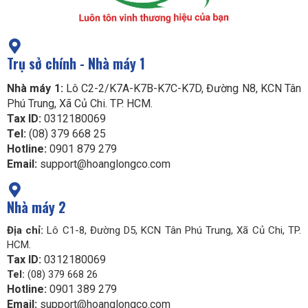
Trụ sở chính - Nhà máy 1
Nhà máy 1:
Lô C2-2/K7A-K7B-K7C-K7D, Đường N8, KCN Tân
Phú Trung, Xã Củ Chi. TP. HCM.
Tax ID:
0312180069
Tel:
(08) 379 668 25
Hotline:
0901 879 279
Email:
support@hoanglongco.com
Nhà máy 2
Địa chỉ:
Lô C1-8, Đường D5, KCN Tân Phú Trung, Xã Củ Chi, TP.
HCM.
Tax ID:
0312180069
Tel:
(08) 379 668 26
Hotline:
0901 389 279
Email:
support@hoanglongco.com