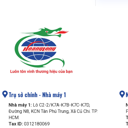
Trụ sở chính - Nhà máy 1
Nhà máy 1:
Lô C2-2/K7A-K7B-K7C-K7D,
Đường N8, KCN Tân Phú Trung, Xã Củ Chi. TP.
P
HCM.
T
Tax ID:
0312180069
T