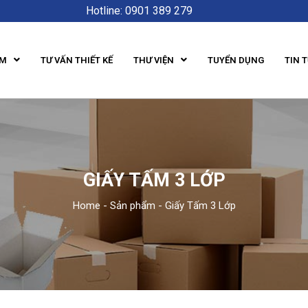
Hotline: 0901 389 279
ẨM
TƯ VẤN THIẾT KẾ
THƯ VIỆN
TUYỂN DỤNG
TIN 
GIẤY TẤM 3 LỚP
Home
-
Sản phẩm
-
Giấy Tấm 3 Lớp