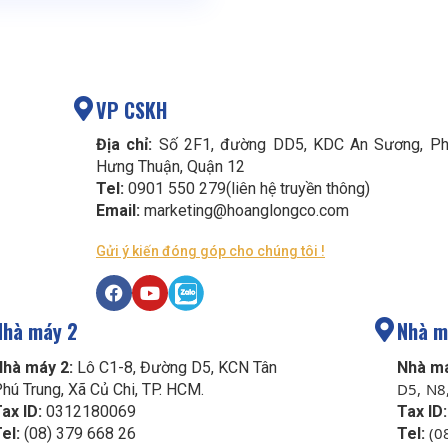
VP CSKH
Địa chỉ:
Số 2F1, đường DD5, KDC An Sương, Ph
Hưng Thuận, Quận 12
Tel:
0901 550 279(liên hệ truyền thông)
Email:
marketing@hoanglongco.com
Gửi ý kiến đóng góp cho chúng tôi !
Nhà máy 2
Nhà m
Nhà máy 2:
Lô C1-8, Đường D5, KCN Tân
Nhà má
D5, N8
hú Trung, Xã Củ Chi, TP. HCM.
ax ID:
0312180069
Tax ID:
(0
el:
(08) 379 668 26
Tel: