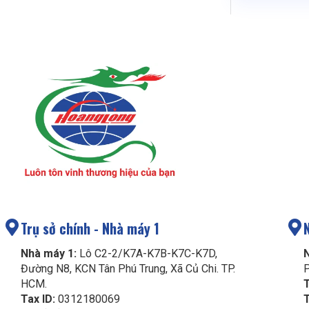
Trụ sở chính - Nhà máy 1
Nhà máy 1:
Lô C2-2/K7A-K7B-K7C-K7D,
Đường N8, KCN Tân Phú Trung, Xã Củ Chi. TP.
P
HCM.
T
Tax ID:
0312180069
T