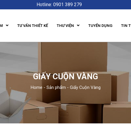
Hotline: 0901 389 279
ẨM
TƯ VẤN THIẾT KẾ
THƯ VIỆN
TUYỂN DỤNG
TIN 
GIẤY CUỘN VÀNG
Home
-
Sản phẩm
-
Giấy Cuộn Vàng