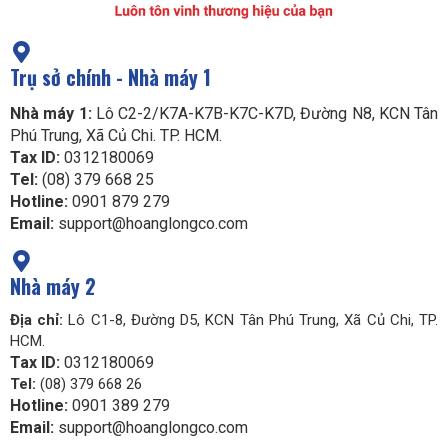
Trụ sở chính - Nhà máy 1
Nhà máy 1:
Lô C2-2/K7A-K7B-K7C-K7D, Đường N8, KCN Tân
Phú Trung, Xã Củ Chi. TP. HCM.
Tax ID:
0312180069
Tel:
(08) 379 668 25
Hotline:
0901 879 279
Email:
support@hoanglongco.com
Nhà máy 2
Địa chỉ:
Lô C1-8, Đường D5, KCN Tân Phú Trung, Xã Củ Chi, TP.
HCM.
Tax ID:
0312180069
Tel:
(08) 379 668 26
Hotline:
0901 389 279
Email:
support@hoanglongco.com