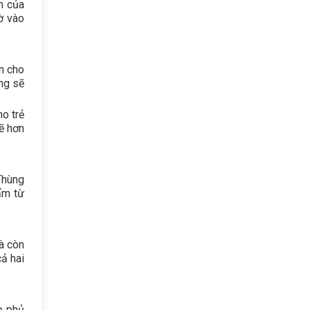
m của
ờ vào
n cho
ng sẽ
ho trẻ
sẽ hơn
Thùng
ẩm từ
à còn
ả hai
o phủ