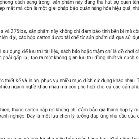
à phong cách sang trọng, sản phẩm này đang thu hút sự quan tâ
đẹp mắt mà còn là một giải pháp bảo quản hàng hóa hiệu quả, nh
lbs và 275lbs, sản phẩm này không chỉ đảm bảo tính bền bỉ mà cò
hiện đại, các hộp carton được tái chế từ sản phẩm đã qua sử dụ
i sử dụng để lưu trữ tài liệu, sách báo hoặc thậm chí là đồ chơi c
n phải gấp lại, tạo ra một không gian lưu trữ đồng nhất và sạch 
ệc thiết kế và in ấn, phục vụ nhiều mục đích sử dụng khác nhau. 
 nhiều ngành nghề khác nhau mà còn phù hợp cho cả các sản ph
nhiên, thùng carton nắp rời không chỉ đảm bảo giá thành hợp lý m
doanh nghiệp. Đây là một lựa chọn lý tưởng đáp ứng nhu cầu của c
sự an toàn và tiện lợi cho việc bảo quản hàng hóa. Khả năng ba