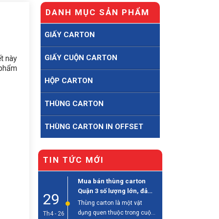
DANH MỤC SẢN PHẨM
GIẤY CARTON
GIẤY CUỘN CARTON
t này
 phẩm
HỘP CARTON
THÙNG CARTON
THÙNG CARTON IN OFFSET
TIN TỨC MỚI
Mua bán thùng carton
Quận 3 số lượng lớn, đảm
29
bảo chất lượng
Thùng carton là một vật
dụng quen thuộc trong cuộc
Th4 - 26