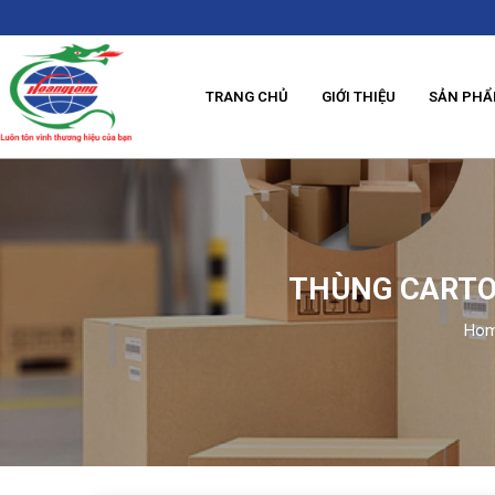
TRANG CHỦ
GIỚI THIỆU
SẢN PH
THÙNG CARTON
Ho