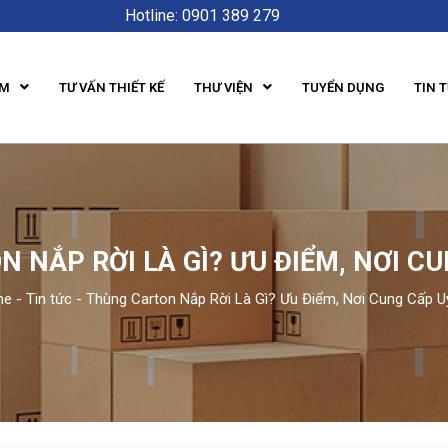
Hotline: 0901 389 279
ẨM
TƯ VẤN THIẾT KẾ
THƯ VIỆN
TUYỂN DỤNG
TIN 
 NẮP RỜI LÀ GÌ? ƯU ĐIỂM, NƠI CU
me
-
Tin tức
-
Thùng Carton Nắp Rời Là Gì? Ưu Điểm, Nơi Cung Cấp U