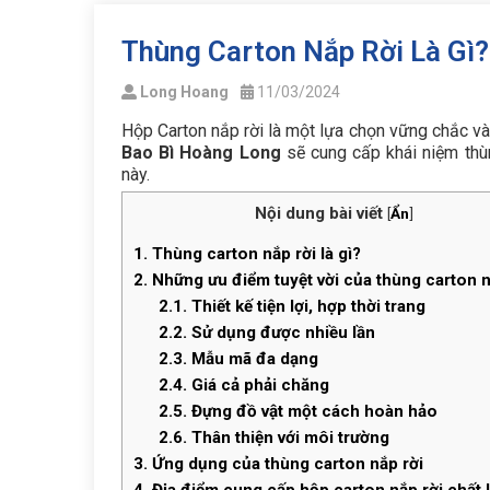
Thùng Carton Nắp Rời Là Gì?
Long Hoang
11/03/2024
Hộp Carton nắp rời là một lựa chọn vững chắc v
Bao Bì Hoàng Long
sẽ cung cấp khái niệm thù
này.
Nội dung bài viết
[
Ẩn
]
1.
Thùng carton nắp rời là gì?
2.
Những ưu điểm tuyệt vời của thùng carton n
2.1.
Thiết kế tiện lợi, hợp thời trang
2.2.
Sử dụng được nhiều lần
2.3.
Mẫu mã đa dạng
2.4.
Giá cả phải chăng
2.5.
Đựng đồ vật một cách hoàn hảo
2.6.
Thân thiện với môi trường
3.
Ứng dụng của thùng carton nắp rời