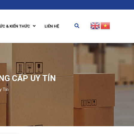
TỨC & KIẾN THỨC
LIÊN HỆ
NG CẤP UY TÍN
y Tín