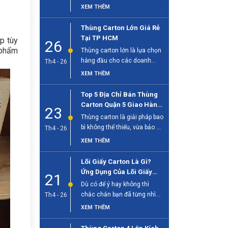
sống hiện đại, đặc biệt quan
XEM THÊM
[...]
Thùng Carton Lớn Giá Rẻ
Tại TP HCM
p tùy
26
 phẩm
Thùng carton lớn là lựa chọn
hàng đầu cho các doanh
Th4 - 26
nghiệp cần đóng gói hàng [...]
XEM THÊM
Top 5 Địa Chỉ Bán Thùng
Carton Quận 5 Giao Hàng
23
Tận Nơi
Thùng carton là giải pháp bao
bì không thể thiếu, vừa bảo vệ
Th4 - 26
sản phẩm, vừa [...]
XEM THÊM
Lõi Giấy Carton Là Gì?
Ứng Dụng Của Lõi Giấy
21
Trong Công Nghiệp
Dù có để ý hay không thì
chắc chắn bạn đã từng nhìn
Th4 - 26
thấy lõi giấy [...]
XEM THÊM