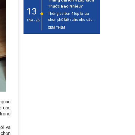
Thùng Carton 4 Lớp Kích
Thước Bao Nhiêu?
13
Thùng carton 4 lớp là lựa
chọn phổ biến cho nhu cầu
Th4 - 26
đóng gói và vận [...]
XEM THÊM
 quan
à cao
trong
gói và
 chọn