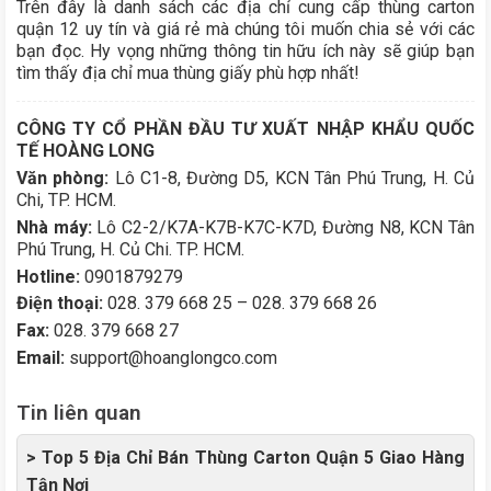
Trên đây là danh sách các địa chỉ cung cấp thùng carton
quận 12 uy tín và giá rẻ mà chúng tôi muốn chia sẻ với các
bạn đọc. Hy vọng những thông tin hữu ích này sẽ giúp bạn
tìm thấy địa chỉ mua thùng giấy phù hợp nhất!
CÔNG TY CỔ PHẦN ĐẦU TƯ XUẤT NHẬP KHẨU QUỐC
TẾ HOÀNG LONG
Văn phòng:
Lô C1-8, Đường D5, KCN Tân Phú Trung, H. Củ
Chi, TP. HCM.
Nhà máy:
Lô C2-2/K7A-K7B-K7C-K7D, Đường N8, KCN Tân
Phú Trung, H. Củ Chi. TP. HCM.
Hotline:
0901879279
Điện thoại:
028. 379 668 25 – 028. 379 668 26
Fax:
028. 379 668 27
Email:
support@hoanglongco.com
Tin liên quan
> Top 5 Địa Chỉ Bán Thùng Carton Quận 5 Giao Hàng
Tận Nơi