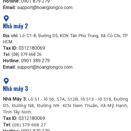
Hotline:
0901 879 279
Email:
support@hoanglongco.com
Nhà máy 2
Địa chỉ:
Lô C1-8, Đường D5, KCN Tân Phú Trung, Xã Củ Chi, TP.
HCM.
Tax ID:
0312180069
Tel:
(08) 379 668 26
Hotline:
0901 389 279
Email:
support@hoanglongco.com
Nhà máy 3
Lô S1 - lô S6, S7A, S12B, lô S13 - lô S18, Đường
Nhà Máy 3:
D5, Đường N8, Đường N9- KCN Nam Thuận, Xã Mỹ Hạnh,
Tỉnh Tây Ninh.
Tax ID:
0312180069
(08) 379 668 27
Tel: