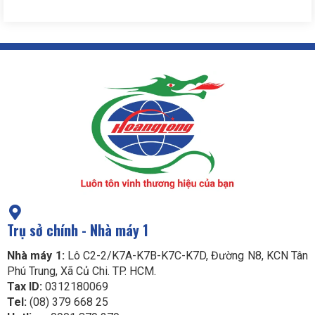
Trụ sở chính - Nhà máy 1
Nhà máy 1:
Lô C2-2/K7A-K7B-K7C-K7D, Đường N8, KCN Tân
Phú Trung, Xã Củ Chi. TP. HCM.
Tax ID:
0312180069
Tel:
(08) 379 668 25