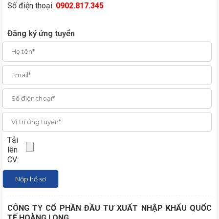
Số điện thoại:
0902.817.345
Đăng ký ứng tuyển
Tải
lên
CV:
CÔNG TY CỔ PHẦN ĐẦU TƯ XUẤT NHẬP KHẨU QUỐC
TẾ HOÀNG LONG