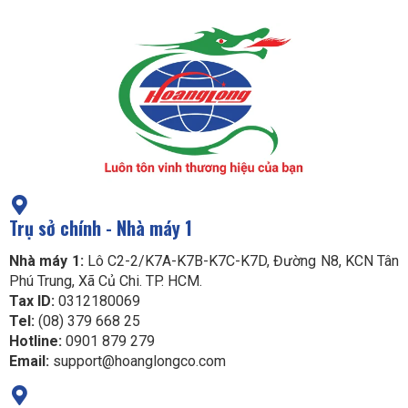
Trụ sở chính - Nhà máy 1
Nhà máy 1:
Lô C2-2/K7A-K7B-K7C-K7D, Đường N8, KCN Tân
Phú Trung, Xã Củ Chi. TP. HCM.
Tax ID:
0312180069
Tel:
(08) 379 668 25
Hotline:
0901 879 279
Email:
support@hoanglongco.com