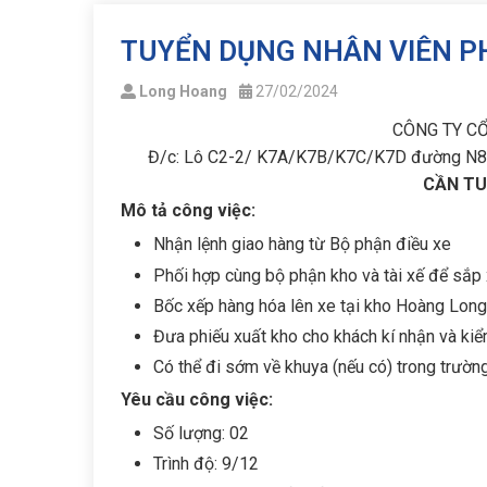
TUYỂN DỤNG NHÂN VIÊN PH
Long Hoang
27/02/2024
CÔNG TY C
Đ/c: Lô C2-2/ K7A/K7B/K7C/K7D đường N8, K
CẦN TU
Mô tả công việc:
Nhận lệnh giao hàng từ Bộ phận điều xe
Phối hợp cùng bộ phận kho và tài xế để sắp
Bốc xếp hàng hóa lên xe tại kho Hoàng Long
Đưa phiếu xuất kho cho khách kí nhận và kiểm
Có thể đi sớm về khuya (nếu có) trong trường
Yêu cầu công việc:
Số lượng: 02
Trình độ: 9/12