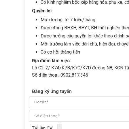
Có kinh nghiệm bốc xếp hàng hóa, phụ xe, có
Quyền lợi:
Mức lương: từ 7 triệu/tháng.
Được đóng BHXH, BHYT, BH thất nghiệp theo
Được hưởng các quyền lợi khác theo chính sác
Môi trường làm việc dân chủ, hiện đại, chuyên
Có cơ hội thăng tiến
Địa điểm làm việc:
Lô C2-2/ K7A/K7B/K7C/K7D đường N8, KCN Tân P
Số điện thoại: 0902.817.345
Đăng ký ứng tuyển
Tải lên CV: