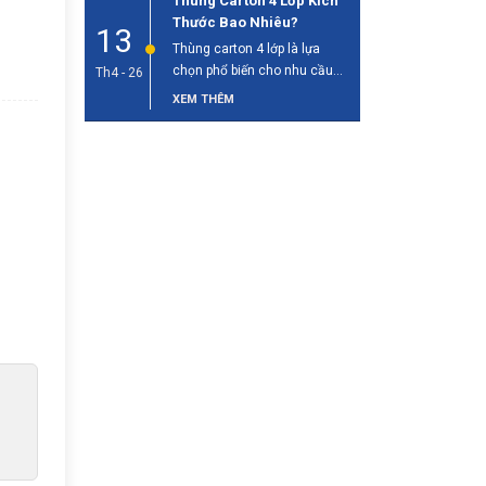
Thùng Carton 4 Lớp Kích
Thước Bao Nhiêu?
13
Thùng carton 4 lớp là lựa
chọn phổ biến cho nhu cầu
Th4 - 26
đóng gói và vận [...]
XEM THÊM