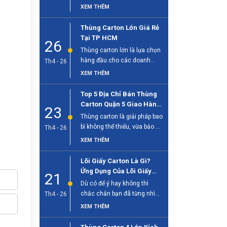
sống hiện đại, đặc biệt quan
XEM THÊM
[...]
Thùng Carton Lớn Giá Rẻ
Tại TP HCM
26
Thùng carton lớn là lựa chọn
hàng đầu cho các doanh
Th4 - 26
nghiệp cần đóng gói hàng [...]
XEM THÊM
Top 5 Địa Chỉ Bán Thùng
Carton Quận 5 Giao Hàng
23
Tận Nơi
Thùng carton là giải pháp bao
bì không thể thiếu, vừa bảo vệ
Th4 - 26
sản phẩm, vừa [...]
XEM THÊM
Lõi Giấy Carton Là Gì?
Ứng Dụng Của Lõi Giấy
21
Trong Công Nghiệp
Dù có để ý hay không thì
chắc chắn bạn đã từng nhìn
Th4 - 26
thấy lõi giấy [...]
XEM THÊM