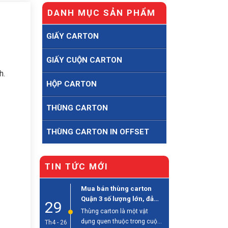
DANH MỤC SẢN PHẨM
GIẤY CARTON
GIẤY CUỘN CARTON
h.
HỘP CARTON
THÙNG CARTON
THÙNG CARTON IN OFFSET
TIN TỨC MỚI
Mua bán thùng carton
Quận 3 số lượng lớn, đảm
29
bảo chất lượng
Thùng carton là một vật
dụng quen thuộc trong cuộc
Th4 - 26