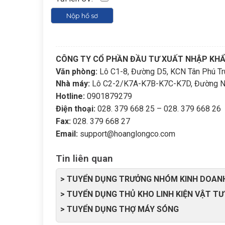
CÔNG TY CỔ PHẦN ĐẦU TƯ XUẤT NHẬP KH
Văn phòng:
Lô C1-8, Đường D5, KCN Tân Phú Tru
Nhà máy:
Lô C2-2/K7A-K7B-K7C-K7D, Đường N8, 
Hotline:
0901879279
Điện thoại:
028. 379 668 25 – 028. 379 668 26
Fax:
028. 379 668 27
Email:
support@hoanglongco.com
Tin liên quan
> TUYỂN DỤNG TRƯỞNG NHÓM KINH DOAN
> TUYỂN DỤNG THỦ KHO LINH KIỆN VẬT TƯ
> TUYỂN DỤNG THỢ MÁY SÓNG