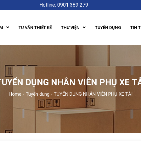
Hotline: 0901 389 279
ẨM
TƯ VẤN THIẾT KẾ
THƯ VIỆN
TUYỂN DỤNG
TIN 
TUYỂN DỤNG NHÂN VIÊN PHỤ XE TẢ
Home
-
Tuyển dụng
-
TUYỂN DỤNG NHÂN VIÊN PHỤ XE TẢI