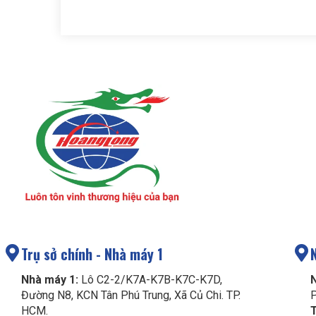
Trụ sở chính - Nhà máy 1
Nhà máy 1:
Lô C2-2/K7A-K7B-K7C-K7D,
Đường N8, KCN Tân Phú Trung, Xã Củ Chi. TP.
P
HCM.
T