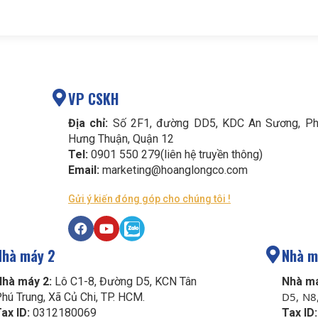
VP CSKH
Địa chỉ:
Số 2F1, đường DD5, KDC An Sương, Ph
Hưng Thuận, Quận 12
Tel:
0901 550 279(liên hệ truyền thông)
Email:
marketing@hoanglongco.com
Gửi ý kiến đóng góp cho chúng tôi !
Nhà máy 2
Nhà m
Nhà máy 2:
Lô C1-8, Đường D5, KCN Tân
Nhà má
D5, N8
hú Trung, Xã Củ Chi, TP. HCM.
ax ID:
0312180069
Tax ID: