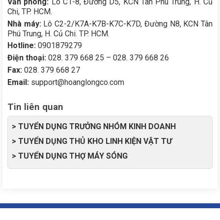
Văn phòng:
Lô C1-8, Đường D5, KCN Tân Phú Trung, H. Củ
Chi, TP. HCM.
Nhà máy:
Lô C2-2/K7A-K7B-K7C-K7D, Đường N8, KCN Tân
Phú Trung, H. Củ Chi. TP. HCM.
Hotline:
0901879279
Điện thoại:
028. 379 668 25 – 028. 379 668 26
Fax:
028. 379 668 27
Email:
support@hoanglongco.com
Tin liên quan
> TUYỂN DỤNG TRƯỞNG NHÓM KINH DOANH
> TUYỂN DỤNG THỦ KHO LINH KIỆN VẬT TƯ
> TUYỂN DỤNG THỢ MÁY SÓNG