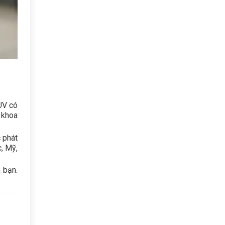
UV có
 khoa
 phát
, Mỹ,
 bạn.