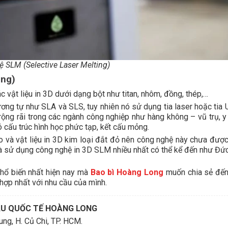
 SLM (Selective Laser Melting)
ing)
 vật liệu in 3D dưới dạng bột như titan, nhôm, đồng, thép,…
ơng tự như SLA và SLS, tuy nhiên nó sử dụng tia laser hoặc tia 
g rãi trong các ngành công nghiệp như hàng không – vũ trụ, y
có cấu trúc hình học phức tạp, kết cấu mỏng.
o và vật liệu in 3D kim loại đắt đỏ nên công nghệ này chưa được
và sử dụng công nghệ in 3D SLM nhiều nhất có thể kể đến như Đức
hổ biến nhất hiện nay mà
Bao bì Hoàng Long
muốn chia sẻ đến
hợp nhất với nhu cầu của mình.
ẨU QUỐC TẾ HOÀNG LONG
ng, H. Củ Chi, TP. HCM.