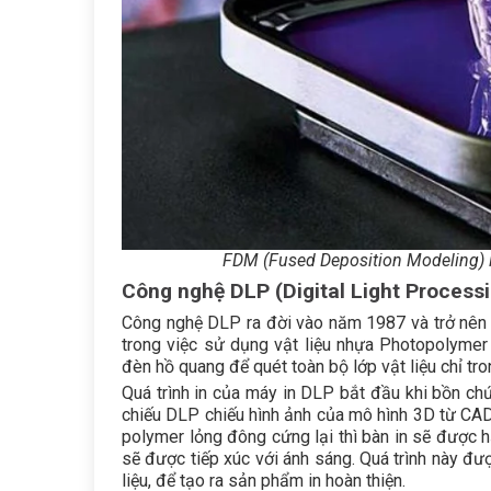
FDM (Fused Deposition Modeling) l
Công nghệ DLP (Digital Light Process
Công nghệ DLP ra đời vào năm 1987 và trở nên 
trong việc sử dụng vật liệu nhựa Photopolymer
đèn hồ quang để quét toàn bộ lớp vật liệu chỉ tro
Quá trình in của máy in DLP bắt đầu khi bồn ch
chiếu DLP chiếu hình ảnh của mô hình 3D từ CAD 
polymer lỏng đông cứng lại thì bàn in sẽ được h
sẽ được tiếp xúc với ánh sáng. Quá trình này đượ
liệu, để tạo ra sản phẩm in hoàn thiện.