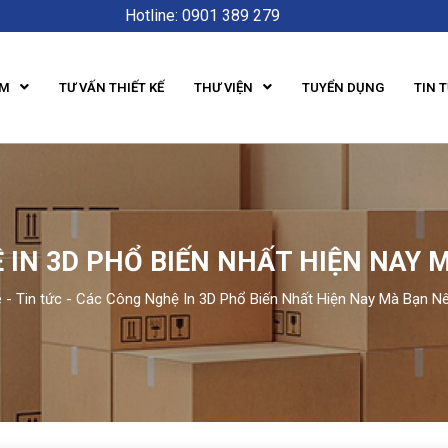
Hotline: 0901 389 279
ẨM
TƯ VẤN THIẾT KẾ
THƯ VIỆN
TUYỂN DỤNG
TIN 
IN 3D PHỔ BIẾN NHẤT HIỆN NAY 
e
-
Tin tức
-
Các Công Nghệ In 3D Phổ Biến Nhất Hiện Nay Mà Bạn Nê