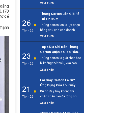
sống hiện đại, đặc biệt quan
XEM THÊM
hoảng
[...]
0.178
Thùng Carton Lớn Giá Rẻ
rợ để
Tại TP HCM
26
Thùng carton lớn là lựa chọn
 mạnh
hàng đầu cho các doanh
Th4 - 26
nghiệp cần đóng gói hàng [...]
XEM THÊM
Top 5 Địa Chỉ Bán Thùng
Carton Quận 5 Giao Hàng
23
Tận Nơi
Thùng carton là giải pháp bao
bì không thể thiếu, vừa bảo vệ
Th4 - 26
sản phẩm, vừa [...]
XEM THÊM
Lõi Giấy Carton Là Gì?
Ứng Dụng Của Lõi Giấy
21
Trong Công Nghiệp
Dù có để ý hay không thì
chắc chắn bạn đã từng nhìn
Th4 - 26
thấy lõi giấy [...]
XEM THÊM