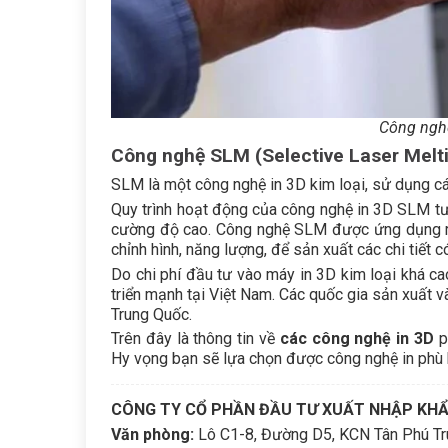
Công nghệ
Công nghệ SLM (Selective Laser Melt
SLM là một công nghệ in 3D kim loại, sử dụng các
Quy trình hoạt động của công nghệ in 3D SLM tư
cường độ cao. Công nghệ SLM được ứng dụng rộn
chỉnh hình, năng lượng, để sản xuất các chi tiết 
Do chi phí đầu tư vào máy in 3D kim loại khá ca
triển mạnh tại Việt Nam. Các quốc gia sản xuất 
Trung Quốc.
Trên đây là thông tin về
các công nghệ in 3D
p
Hy vọng bạn sẽ lựa chọn được công nghệ in phù 
CÔNG TY CỔ PHẦN ĐẦU TƯ XUẤT NHẬP KH
Văn phòng:
Lô C1-8, Đường D5, KCN Tân Phú Tru