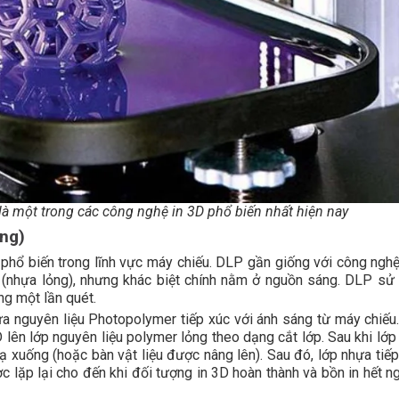
à một trong các công nghệ in 3D phổ biến nhất hiện nay
ing)
phổ biến trong lĩnh vực máy chiếu. DLP gần giống với công ngh
 (nhựa lỏng), nhưng khác biệt chính nằm ở nguồn sáng. DLP sử
ng một lần quét.
ứa nguyên liệu Photopolymer tiếp xúc với ánh sáng từ máy chiếu
lên lớp nguyên liệu polymer lỏng theo dạng cắt lớp. Sau khi lớp
ạ xuống (hoặc bàn vật liệu được nâng lên). Sau đó, lớp nhựa tiếp
c lặp lại cho đến khi đối tượng in 3D hoàn thành và bồn in hết n