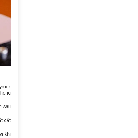
ymer,
thông
o sau
ặt cắt
n khi