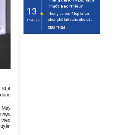
Thùng Carton 4 Lớp Kích
Thước Bao Nhiêu?
13
Thùng carton 4 lớp là lựa
chọn phổ biến cho nhu cầu
Th4 - 26
đóng gói và vận [...]
XEM THÊM
ệ SLA
 dụng
. Máy
 nhựa
 theo
guyên