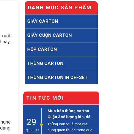
DANH MỤC SẢN PHẨM
GIẤY CARTON
GIẤY CUỘN CARTON
n xuất
 này,
HỘP CARTON
THÙNG CARTON
THÙNG CARTON IN OFFSET
TIN TỨC MỚI
Mua bán thùng carton
Quận 3 số lượng lớn, đảm
29
 nghệ
bảo chất lượng
Thùng carton là một vật
 dạng
dụng quen thuộc trong cuộc
Th4 - 26