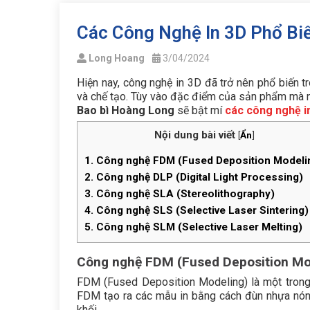
Các Công Nghệ In 3D Phổ Bi
Long Hoang
3/04/2024
Hiện nay, công nghệ in 3D đã trở nên phổ biến tr
và chế tạo. Tùy vào đặc điểm của sản phẩm mà nh
Bao bì Hoàng Long
sẽ bật mí
các công nghệ i
Nội dung bài viết
[
Ẩn
]
1.
Công nghệ FDM (Fused Deposition Modeli
2.
Công nghệ DLP (Digital Light Processing)
3.
Công nghệ SLA (Stereolithography)
4.
Công nghệ SLS (Selective Laser Sintering)
5.
Công nghệ SLM (Selective Laser Melting)
Công nghệ FDM (Fused Deposition Mo
FDM (Fused Deposition Modeling) là một tron
FDM tạo ra các mẫu in bằng cách đùn nhựa nóng 
khối.