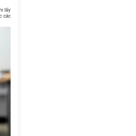
hi lấy
ặc các