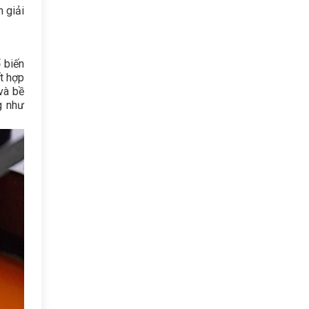
 giải
 biến
ết hợp
và bề
g như