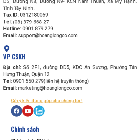
D5, Đường N8, Đường N9- KCN Nam Thuận, Xã Mỹ Hạnh,
Tỉnh Tây Ninh.
Tax ID:
0312180069
(08) 379 668 27
Tel:
Hotline:
0901 879 279
Email:
support@hoanglongco.com
VP CSKH
Địa chỉ:
Số 2F1, đường DD5, KDC An Sương, Phường Tân
Hưng Thuận, Quận 12
Tel:
0901 550 279(liên hệ truyền thông)
Email:
marketing@hoanglongco.com
Gửi ý kiến đóng góp cho chúng tôi !
Chính sách