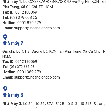
Nhà máy 1:
Lô C2-2/K7A-K7B-K7C-K7D, Đường N8, KCN Tân
Phú Trung, Xã Củ Chi. TP. HCM.
Tax ID:
0312180069
Tel:
(08) 379 668 25
Hotline:
0901 879 279
Email:
support@hoanglongco.com
Nhà máy 2
Địa chỉ:
Lô C1-8, Đường D5, KCN Tân Phú Trung, Xã Củ Chi, TP.
HCM.
Tax ID:
0312180069
Tel:
(08) 379 668 26
Hotline:
0901 389 279
Email:
support@hoanglongco.com
Nhà máy 3
Lô S1 - lô S6, S7A, S12B, lô S13 - lô S18, Đường
Nhà Máy 3: