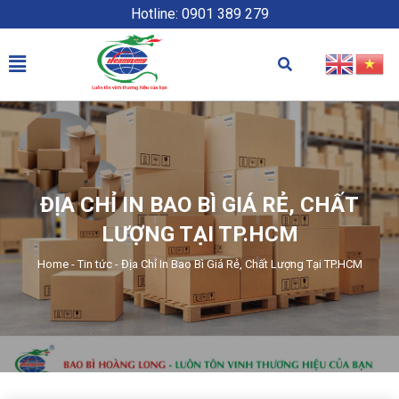
Hotline: 0901 389 279
ĐỊA CHỈ IN BAO BÌ GIÁ RẺ, CHẤT
LƯỢNG TẠI TP.HCM
Home
-
Tin tức
-
Địa Chỉ In Bao Bì Giá Rẻ, Chất Lượng Tại TP.HCM