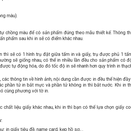
ồng màu).
hứ tự chồng màu để có sản phẩm đúng theo mẫu thiết kế. Thông t
2 ấn phẩm sau khi in sẽ có điểm khác nhau.
h in thì sẽ có 1 hình trụ đặt giữa tấm in và giấy, trụ được phủ 1 t
thường sẽ giống nhau, có thể in nhiều lần đều cho sản phẩm có đ
 được tự động hóa, do đó tốc độ in sẽ nhanh hơn quy trình in thạ
 các thông tin về hình ảnh, nội dung cần được in đều thể hiện đầ
ác phần tử in bắt mực và phần tử không in thì bắt nước. Khi in t
có cùng phương với tờ in.
c chất liệu giấy khác nhau, khi in thì bạn có thể lựa chọn giấy c
ư:
: in giấy tiêu đề, name card, kẹp hồ sơ,…