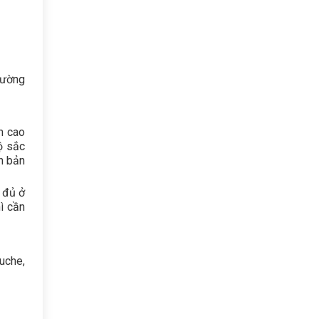
hường
ấm cao
ộ sắc
ch bản
y đủ ở
hì cần
ouche,