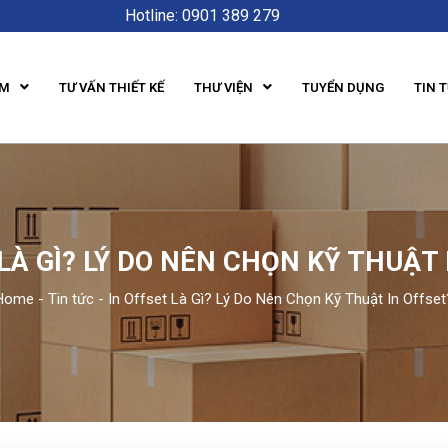
Hotline: 0901 389 279
ẨM
TƯ VẤN THIẾT KẾ
THƯ VIỆN
TUYỂN DỤNG
TIN 
 LÀ GÌ? LÝ DO NÊN CHỌN KỸ THUẬT 
Home
-
Tin tức
-
In Offset Là Gì? Lý Do Nên Chọn Kỹ Thuật In Offset