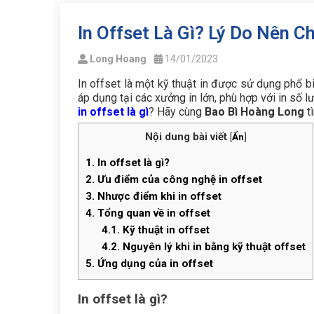
In Offset Là Gì? Lý Do Nên C
Long Hoang
14/01/2023
In offset là một kỹ thuật in được sử dụng phổ b
áp dụng tại các xưởng in lớn, phù hợp với in số lư
in offset là gì
? Hãy cùng
Bao Bì Hoàng Long
tì
Nội dung bài viết
[
Ẩn
]
1.
In offset là gì?
2.
Ưu điểm của công nghệ in offset
3.
Nhược điểm khi in offset
4.
Tổng quan về in offset
4.1.
Kỹ thuật in offset
4.2.
Nguyên lý khi in bằng kỹ thuật offset
5.
Ứng dụng của in offset
In offset là gì?