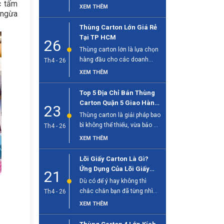
c tấm
sống hiện đại, đặc biệt quan
XEM THÊM
 ngừa
[...]
Thùng Carton Lớn Giá Rẻ
Tại TP HCM
26
Thùng carton lớn là lựa chọn
hàng đầu cho các doanh
Th4 - 26
nghiệp cần đóng gói hàng [...]
XEM THÊM
Top 5 Địa Chỉ Bán Thùng
Carton Quận 5 Giao Hàng
23
Tận Nơi
Thùng carton là giải pháp bao
bì không thể thiếu, vừa bảo vệ
Th4 - 26
sản phẩm, vừa [...]
XEM THÊM
Lõi Giấy Carton Là Gì?
Ứng Dụng Của Lõi Giấy
21
Trong Công Nghiệp
Dù có để ý hay không thì
chắc chắn bạn đã từng nhìn
Th4 - 26
thấy lõi giấy [...]
XEM THÊM