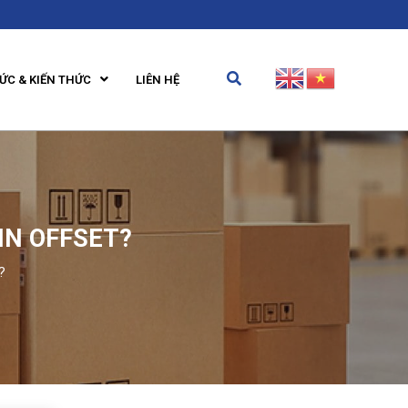
TỨC & KIẾN THỨC
LIÊN HỆ
IN OFFSET?
?