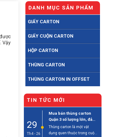
DANH MỤC SẢN PHẨM
GIẤY CARTON
GIẤY CUỘN CARTON
 được
ố. Vậy
HỘP CARTON
THÙNG CARTON
THÙNG CARTON IN OFFSET
TIN TỨC MỚI
Mua bán thùng carton
Quận 3 số lượng lớn, đảm
29
bảo chất lượng
Thùng carton là một vật
dụng quen thuộc trong cuộc
Th4 - 26