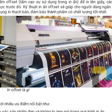
m offset (tấm cao su sử dụng trong in ấn) để in lên giấy, cá
ực trước đó. Kỹ thuật in ấn offset sẽ giúp cho người dùng ngăn
dụng in thạch bản, đảm bảo thành phẩm có chất lượng tốt nhất.
In offset là gì
i nhiều ưu điểm nổi bật như:
àu sắc sản phẩm đẹp và không bị lem mờ trong quá trình in ấn.