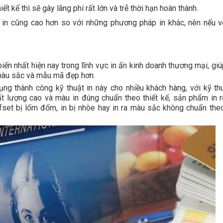
ết kế thì sẽ gây lãng phí rất lớn và trễ thời hạn hoàn thành.
hí in cũng cao hơn so với những phương pháp in khác, nên nếu v
biến nhất hiện nay trong lĩnh vực in ấn kinh doanh thương mại, gi
màu sắc và mẫu mã đẹp hơn.
thành công kỹ thuật in này cho nhiều khách hàng, với kỹ thu
ất lượng cao và màu in đúng chuẩn theo thiết kế, sản phẩm in r
fset bị lốm đốm, in bị nhòe hay in ra màu sắc không chuẩn the