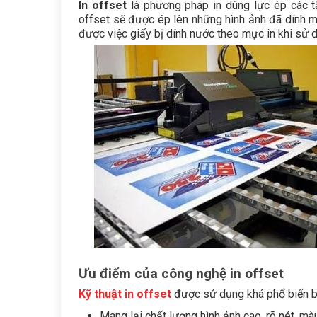
In offset
là phương pháp in dùng lực ép các tấ
offset sẽ được ép lên những hình ảnh đã dính m
được việc giấy bị dính nước theo mực in khi sử 
Ưu điểm của công nghệ in offset
Kỹ thuật in offset
được sử dụng khá phổ biến bở
Mang lại chất lượng hình ảnh cao, rõ nét, m