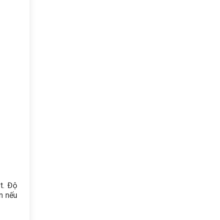
t. Độ
n nếu