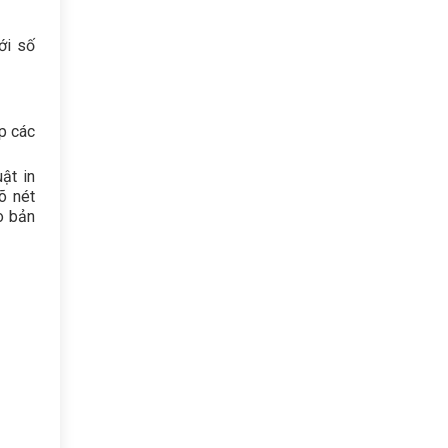
ới số
úp các
ật in
õ nét
o bản