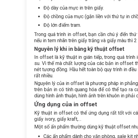
Độ dày của mực in trên giấy.
Độ chồng của mực (gắn liền với thứ tự in ch
Độ lớn điểm tram.
Trong quá trình in offset, bạn cần chú ý đến t
nếu in tem nhãn trên giấy trắng và giấy màu thì 
Nguyên lý khi in bằng kỹ thuật offset
In offset là kỹ thuật in gián tiếp, trong quá trìn
su. Vì thế mà chất lượng của các bản in offset 
nét tương đồng. Hầu hết toàn bộ quy trình in đều
rất nhiều.
Nguyên lý của in offset là phương pháp in phẳng,
trên bản in có tính quang hóa để có thể tạo ra c
dùng hình ảnh thuận, hình ảnh trên khuôn in phải 
Ứng dụng của in offset
Kỹ thuật in offset có thể ứng dụng rất tốt với cá
giấy ivory, giấy kraft,…
Một số ấn phẩm thường dùng kỹ thuật offset nh
Các ấn phẩm dành cho văn phòng, sale kit như