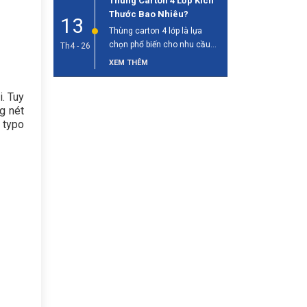
Thùng Carton 4 Lớp Kích
Thước Bao Nhiêu?
13
Thùng carton 4 lớp là lựa
chọn phổ biến cho nhu cầu
Th4 - 26
đóng gói và vận [...]
XEM THÊM
. Tuy
g nét
 typo