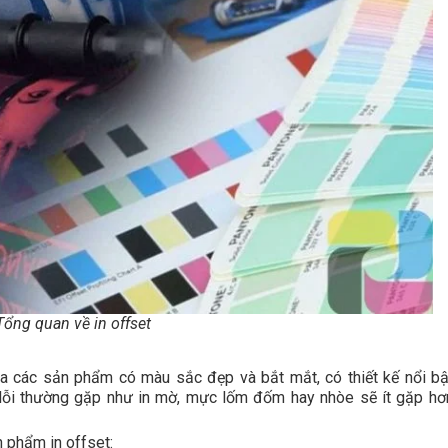
Tổng quan về in offset
 ra các sản phẩm có màu sắc đẹp và bắt mắt, có thiết kế nổi bậ
lỗi thường gặp như in mờ, mực lốm đốm hay nhòe sẽ ít gặp hơ
 phẩm in offset: