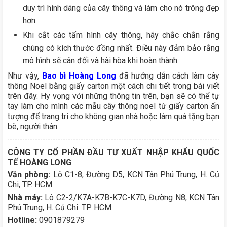
duy trì hình dáng của cây thông và làm cho nó trông đẹp
hơn.
Khi cắt các tấm hình cây thông, hãy chắc chắn rằng
chúng có kích thước đồng nhất. Điều này đảm bảo rằng
mô hình sẽ cân đối và hài hòa khi hoàn thành.
Như vậy,
Bao bì Hoàng Long
đã hướng dẫn cách làm cây
thông Noel bằng giấy carton một cách chi tiết trong bài viết
trên đây. Hy vọng với những thông tin trên, bạn sẽ có thể tự
tay làm cho mình các mẫu cây thông noel từ giấy carton ấn
tượng để trang trí cho không gian nhà hoặc làm quà tặng bạn
bè, người thân.
CÔNG TY CỔ PHẦN ĐẦU TƯ XUẤT NHẬP KHẨU QUỐC
TẾ HOÀNG LONG
Văn phòng:
Lô C1-8, Đường D5, KCN Tân Phú Trung, H. Củ
Chi, TP. HCM.
Nhà máy:
Lô C2-2/K7A-K7B-K7C-K7D, Đường N8, KCN Tân
Phú Trung, H. Củ Chi. TP. HCM.
Hotline:
0901879279