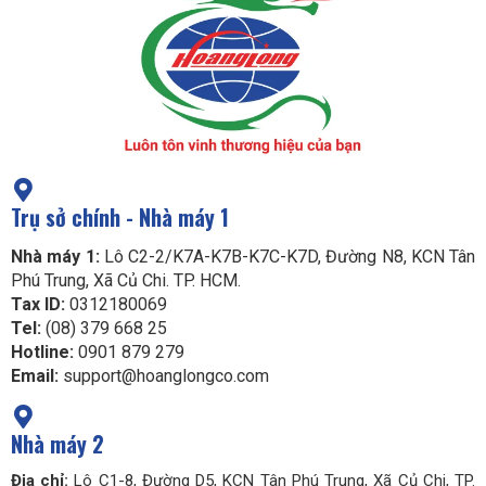
Trụ sở chính - Nhà máy 1
Nhà máy 1:
Lô C2-2/K7A-K7B-K7C-K7D, Đường N8, KCN Tân
Phú Trung, Xã Củ Chi. TP. HCM.
Tax ID:
0312180069
Tel:
(08) 379 668 25
Hotline:
0901 879 279
Email:
support@hoanglongco.com
Nhà máy 2
Địa chỉ:
Lô C1-8, Đường D5, KCN Tân Phú Trung, Xã Củ Chi, TP.