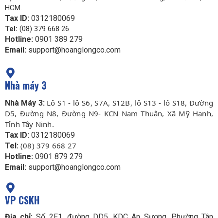
HCM.
Tax ID:
0312180069
Tel:
(08) 379 668 26
Hotline:
0901 389 279
Email:
support@hoanglongco.com
Nhà máy 3
Lô S1 - lô S6, S7A, S12B, lô S13 - lô S18, Đường
Nhà Máy 3:
D5, Đường N8, Đường N9- KCN Nam Thuận, Xã Mỹ Hạnh,
Tỉnh Tây Ninh.
Tax ID:
0312180069
(08) 379 668 27
Tel:
Hotline:
0901 879 279
Email:
support@hoanglongco.com
VP CSKH
Địa chỉ:
Số 2F1, đường DD5, KDC An Sương, Phường Tân