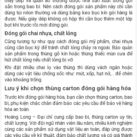
Giày dép và quần áo thường được nhà sản xuất đóng gói
sẵn trong bao bì. Nên cách đóng gói sản phẩm này chỉ cần
dùng túi nilon thường và dùng băng keo bọc kín gói hàng là
được. Nếu giày dép không có hộp thì cần bọc thêm một lớp
bọt khí trước rồi mới đóng gói.
Đóng gói chai nhựa, chất lỏng
Cũng tương tự như quy cách đóng gói mỹ phẩm, chai nhựa
cũng cần bọc kỹ để tránh chất lỏng chảy ra ngoài. Bảo quản
sản phẩm trong thùng gỗ kín hoặc thùng thiếc mùn cưa để
hút chất lỏng nếu chất lỏng bị vỡ.
Khi đặt nhiều chai lọ vào thùng thì dùng vách ngăn hoặc
dùng các vật liệu chống sốc như: mút, xốp, hạt nở,… để chèn
vào khoảng trống.
Lưu ý khi chọn thùng carton đóng gói hàng hóa
Trước khi đóng gói hàng hóa, bạn cần chọn thùng carton, bao
bì, phụ kiện chắc chắn đảm bảo các yêu cầu để bảo vệ hàng
hóa an toàn.
Hoàng Long – Đại chỉ cung cấp bao bì, thùng carton uy tín,
chất lượng. Với đội ngũ nhân viên lâu năm, nhiều kinh nghiệm
cùng các sản phẩm sử dụng vật liệu an toàn, đáp ứng được
các yêu cầu về kỹ thuật, đảm bảo chất lượng và có giá thành