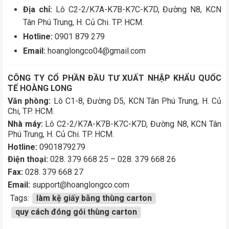
Địa chỉ:
Lô C2-2/K7A-K7B-K7C-K7D, Đường N8, KCN
Tân Phú Trung, H. Củ Chi. TP. HCM.
Hotline:
0901 879 279
Email:
hoanglongco04@gmail.com
CÔNG TY CỔ PHẦN ĐẦU TƯ XUẤT NHẬP KHẨU QUỐC
TẾ HOÀNG LONG
Văn phòng:
Lô C1-8, Đường D5, KCN Tân Phú Trung, H. Củ
Chi, TP. HCM.
Nhà máy:
Lô C2-2/K7A-K7B-K7C-K7D, Đường N8, KCN Tân
Phú Trung, H. Củ Chi. TP. HCM.
Hotline:
0901879279
Điện thoại:
028. 379 668 25 – 028. 379 668 26
Fax:
028. 379 668 27
Email:
support@hoanglongco.com
Tags:
làm kệ giấy bằng thùng carton
quy cách đóng gói thùng carton