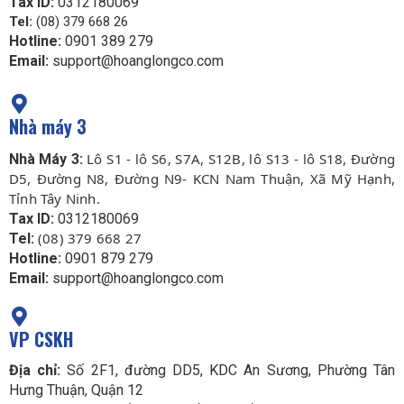
Tax ID:
0312180069
Tel:
(08) 379 668 26
Hotline:
0901 389 279
Email:
support@hoanglongco.com
Nhà máy 3
Lô S1 - lô S6, S7A, S12B, lô S13 - lô S18, Đường
Nhà Máy 3:
D5, Đường N8, Đường N9- KCN Nam Thuận, Xã Mỹ Hạnh,
Tỉnh Tây Ninh.
Tax ID:
0312180069
(08) 379 668 27
Tel:
Hotline:
0901 879 279
Email:
support@hoanglongco.com
VP CSKH
Địa chỉ:
Số 2F1, đường DD5, KDC An Sương, Phường Tân
Hưng Thuận, Quận 12