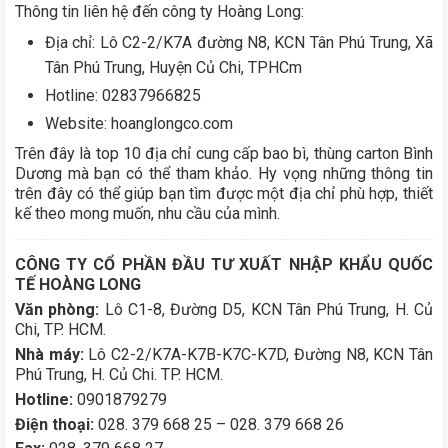
Thông tin liên hệ đến công ty Hoàng Long:
Địa chỉ: Lô C2-2/K7A đường N8, KCN Tân Phú Trung, Xã
Tân Phú Trung, Huyện Củ Chi, TPHCm
Hotline: 02837966825
Website: hoanglongco.com
Trên đây là top 10 địa chỉ cung cấp bao bì, thùng carton Bình
Dương mà bạn có thể tham khảo. Hy vọng những thông tin
trên đây có thể giúp bạn tìm được một địa chỉ phù hợp, thiết
kế theo mong muốn, nhu cầu của mình.
CÔNG TY CỔ PHẦN ĐẦU TƯ XUẤT NHẬP KHẨU QUỐC
TẾ HOÀNG LONG
Văn phòng:
Lô C1-8, Đường D5, KCN Tân Phú Trung, H. Củ
Chi, TP. HCM.
Nhà máy:
Lô C2-2/K7A-K7B-K7C-K7D, Đường N8, KCN Tân
Phú Trung, H. Củ Chi. TP. HCM.
Hotline:
0901879279
Điện thoại:
028. 379 668 25 – 028. 379 668 26