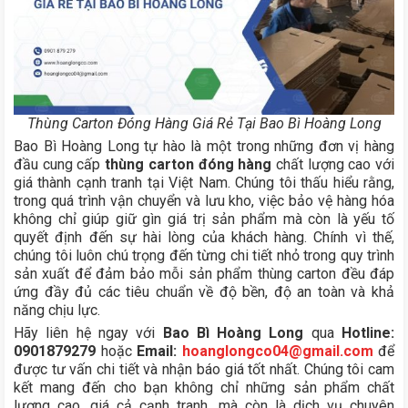
Thùng Carton Đóng Hàng Giá Rẻ Tại Bao Bì Hoàng Long
Bao Bì Hoàng Long tự hào là một trong những đơn vị hàng
đầu cung cấp
thùng carton đóng hàng
chất lượng cao với
giá thành cạnh tranh tại Việt Nam. Chúng tôi thấu hiểu rằng,
trong quá trình vận chuyển và lưu kho, việc bảo vệ hàng hóa
không chỉ giúp giữ gìn giá trị sản phẩm mà còn là yếu tố
quyết định đến sự hài lòng của khách hàng. Chính vì thế,
chúng tôi luôn chú trọng đến từng chi tiết nhỏ trong quy trình
sản xuất để đảm bảo mỗi sản phẩm thùng carton đều đáp
ứng đầy đủ các tiêu chuẩn về độ bền, độ an toàn và khả
năng chịu lực.
Hãy liên hệ ngay với
Bao Bì Hoàng Long
qua
Hotline:
0901879279
hoặc
Email:
hoanglongco04@gmail.com
để
được tư vấn chi tiết và nhận báo giá tốt nhất. Chúng tôi cam
kết mang đến cho bạn không chỉ những sản phẩm chất
lượng cao, giá cả cạnh tranh, mà còn là dịch vụ chuyên