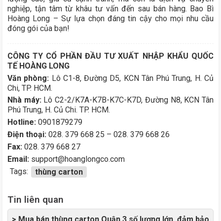
nghiệp, tận tâm từ khâu tư vấn đến sau bán hàng. Bao Bì
Hoàng Long – Sự lựa chọn đáng tin cậy cho mọi nhu cầu
đóng gói của bạn!
CÔNG TY CỔ PHẦN ĐẦU TƯ XUẤT NHẬP KHẨU QUỐC
TẾ HOÀNG LONG
Văn phòng:
Lô C1-8, Đường D5, KCN Tân Phú Trung, H. Củ
Chi, TP. HCM.
Nhà máy:
Lô C2-2/K7A-K7B-K7C-K7D, Đường N8, KCN Tân
Phú Trung, H. Củ Chi. TP. HCM.
Hotline:
0901879279
Điện thoại:
028. 379 668 25 – 028. 379 668 26
Fax:
028. 379 668 27
Email:
support@hoanglongco.com
Tags:
thùng carton
Tin liên quan
> Mua bán thùng carton Quận 3 số lượng lớn, đảm bảo