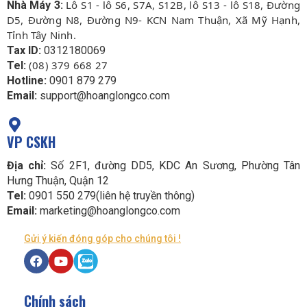
Lô S1 - lô S6, S7A, S12B, lô S13 - lô S18, Đường
Nhà Máy 3:
D5, Đường N8, Đường N9- KCN Nam Thuận, Xã Mỹ Hạnh,
Tỉnh Tây Ninh.
Tax ID:
0312180069
(08) 379 668 27
Tel:
Hotline:
0901 879 279
Email:
support@hoanglongco.com
VP CSKH
Địa chỉ:
Số 2F1, đường DD5, KDC An Sương, Phường Tân
Hưng Thuận, Quận 12
Tel:
0901 550 279(liên hệ truyền thông)
Email:
marketing@hoanglongco.com
Gửi ý kiến đóng góp cho chúng tôi !
Chính sách