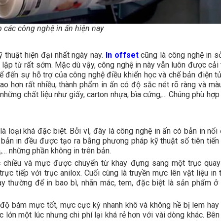
 các công nghệ in ấn hiện nay
ỹ thuật hiện đại nhất ngày nay.
In offset
cũng là công nghệ in s
lập từ rất sớm. Mặc dù vậy, công nghệ in này vẫn luôn được cải t
ể đến sự hỗ trợ của công nghệ điều khiển học và chế bản điện tử
ao hơn rất nhiều, thành phẩm in ấn có độ sắc nét rõ ràng và mà
n những chất liệu như giấy, carton nhựa, bìa cứng,… Chúng phù hợp
là loại khá đặc biệt. Bởi vì, đây là công nghệ in ấn có bản in nổ
bản in đều được tạo ra bằng phương pháp kỹ thuật số tiên tiến
h,… những phần không in trên bản.
c chiều và mực được chuyển từ khay đựng sang một trục quay 
ực tiếp với trục anilox. Cuối cùng là truyền mực lên vật liệu in
ày thường để in bao bì, nhãn mác, tem, đặc biệt là sản phẩm ở
à độ bám mực tốt, mực cực kỳ nhanh khô và không hề bị lem hay
 lớn một lúc nhưng chi phí lại khá rẻ hơn với vài dòng khác. Bên