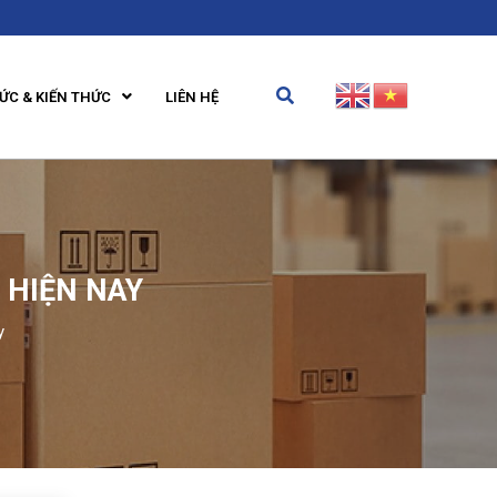
TỨC & KIẾN THỨC
LIÊN HỆ
 HIỆN NAY
y