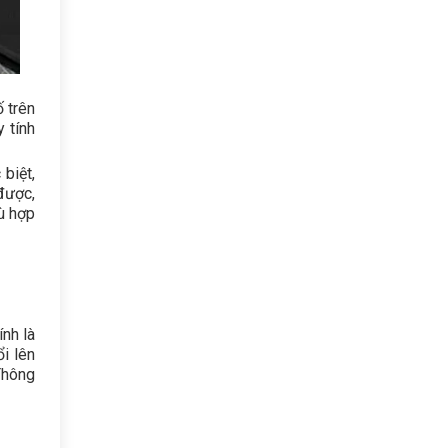
ố trên
y tính
biệt,
 được,
ù hợp
ính là
i lên
Thông