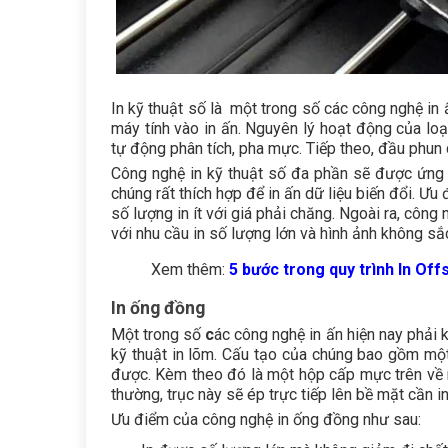
In kỹ thuật số là một trong số
các công nghệ in 
máy tính vào in ấn. Nguyên lý hoạt động của loại
tự động phân tích, pha mực. Tiếp theo, đầu phun 
Công nghệ in kỹ thuật số đa phần sẽ được ứng d
chúng rất thích hợp để in ấn dữ liệu biến đổi. Ưu
số lượng in ít với giá phải chăng. Ngoài ra, côn
với nhu cầu in số lượng lớn và hình ảnh không sắ
Xem thêm:
5 bước trong quy trình In Off
In ống đồng
Một trong số
c
ác công nghệ in ấn hiện nay
phải k
kỹ thuật in lõm. Cấu tạo của chúng bao gồm một
được. Kèm theo đó là một hộp cấp mực trên về
thường, trục này sẽ ép trực tiếp lên bề mặt cần in
Ưu điểm của công nghệ in ống đồng như sau: