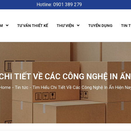
Hotline: 0901 389 279
ẨM
TƯ VẤN THIẾT KẾ
THƯ VIỆN
TUYỂN DỤNG
TIN 
 CHI TIẾT VỀ CÁC CÔNG NGHỆ IN ẤN
Home
-
Tin tức
-
Tìm Hiểu Chi Tiết Về Các Công Nghệ In Ấn Hiện Na