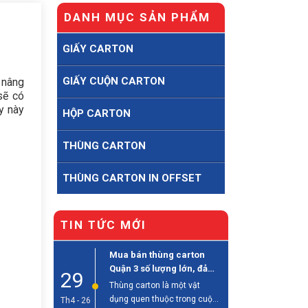
DANH MỤC SẢN PHẨM
GIẤY CARTON
GIẤY CUỘN CARTON
 nâng
sẽ có
y này
HỘP CARTON
THÙNG CARTON
THÙNG CARTON IN OFFSET
TIN TỨC MỚI
Mua bán thùng carton
Quận 3 số lượng lớn, đảm
29
bảo chất lượng
Thùng carton là một vật
dụng quen thuộc trong cuộc
Th4 - 26