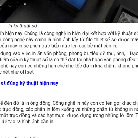
In kỹ thuật số
ấn hiện nay
. Chúng là công nghệ in hiện đại kết hợp với kỹ thuật s
 công nghệ này chính là hình ảnh lấy từ file thiết kế sẽ được má
của máy in sẽ phun trực tiếp mực lên các bề mặt cần in.
ụng vào việc in ấn văn phòng, phong bì, tiêu đề thư, ảnh,… Đặc 
 điểm của in kỹ thuật số là có thể đặt tại nhà hoặc văn phòng đều
g nghệ này còn có những hạn chế như tốc độ in khá chậm, không ph
c nét như offset.
set đúng kỹ thuật hiện nay
ể đến đó là in ống đồng. Công nghệ in này còn có tên gọi khác ch
 trục đồng, các phần in lõm xuống và những phần tử không in nổ
 mặt trục đồng và các hạt mực được đựng trong những lỗ lõm. 
 để tạo ra hình ảnh cần in.