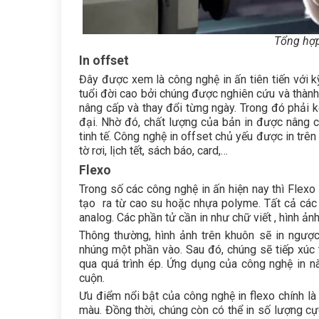
Tổng hợp
In offset
Đây được xem là công nghệ in ấn tiên tiến với k
tuổi đời cao bởi chúng được nghiên cứu và thành 
nâng cấp và thay đổi từng ngày. Trong đó phải k
đại. Nhờ đó, chất lượng của bản in được nâng c
tinh tế. Công nghệ in offset chủ yếu được in trê
tờ rơi, lịch tết, sách báo, card,…
Flexo
Trong số
các công nghệ in ấn hiện nay
thì Flexo 
tạo ra từ cao su hoặc nhựa polyme. Tất cả các 
analog. Các phần tử cần in như chữ viết , hình ản
Thông thường, hình ảnh trên khuôn sẽ in ngượ
nhúng một phần vào. Sau đó, chúng sẽ tiếp xúc tr
qua quá trình ép. Ứng dụng của công nghệ in n
cuộn.
Ưu điểm nổi bật của công nghệ in flexo chính l
màu. Đồng thời, chúng còn có thể in số lượng cực