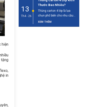
Thùng Carton 4 Lớp Kích
Thước Bao Nhiêu?
13
Thùng carton 4 lớp là lựa
chọn phổ biến cho nhu cầu
Th4 - 26
đóng gói và vận [...]
XEM THÊM
c hiện
nhiều
à tặng
flexo,
hệ in
uyên,