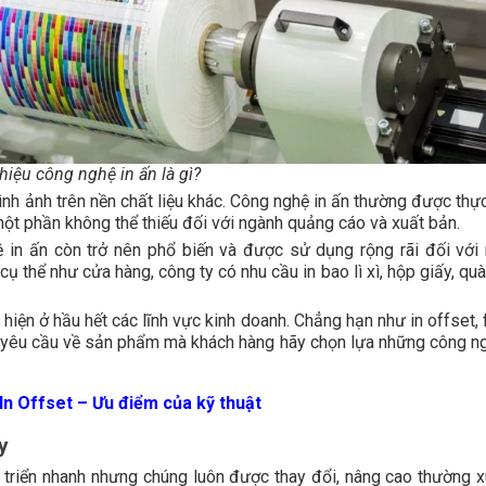
thiệu công nghệ in ấn là gì?
hình ảnh trên nền chất liệu khác. Công nghệ in ấn thường được thự
 một phần không thể thiếu đối với ngành quảng cáo và xuất bản.
hệ in ấn còn trở nên phổ biến và được sử dụng rộng rãi đối với 
cụ thể như cửa hàng, công ty có nhu cầu in bao lì xì, hộp giấy, qu
 hiện ở hầu hết các lĩnh vực kinh doanh. Chẳng hạn như in offset, 
và yêu cầu về sản phẩm mà khách hàng hãy chọn lựa những công ng
 In Offset – Ưu điểm của kỹ thuật
y
 triển nhanh nhưng chúng luôn được thay đổi, nâng cao thường x