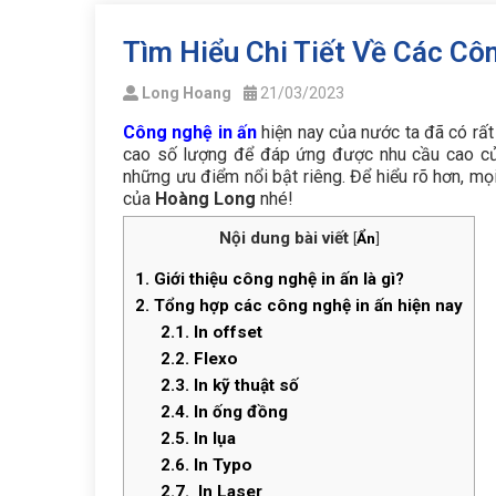
Tìm Hiểu Chi Tiết Về Các Cô
Long Hoang
21/03/2023
Công nghệ in ấn
hiện nay
của nước ta đã có rất 
cao số lượng để đáp ứng được nhu cầu cao của
những ưu điểm nổi bật riêng. Để hiểu rõ hơn, mọi
của
Hoàng Long
nhé!
Nội dung bài viết
[
Ẩn
]
1.
Giới thiệu công nghệ in ấn là gì?
2.
Tổng hợp các công nghệ in ấn hiện nay
2.1.
In offset
2.2.
Flexo
2.3.
In kỹ thuật số
2.4.
In ống đồng
2.5.
In lụa
2.6.
In Typo
2.7.
In Laser