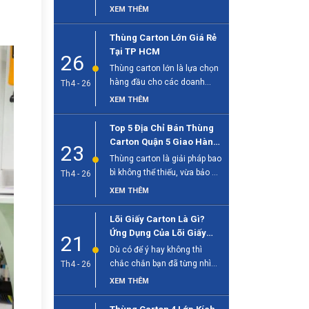
sống hiện đại, đặc biệt quan
XEM THÊM
[...]
Thùng Carton Lớn Giá Rẻ
Tại TP HCM
26
Thùng carton lớn là lựa chọn
hàng đầu cho các doanh
Th4 - 26
nghiệp cần đóng gói hàng [...]
XEM THÊM
Top 5 Địa Chỉ Bán Thùng
Carton Quận 5 Giao Hàng
23
Tận Nơi
Thùng carton là giải pháp bao
bì không thể thiếu, vừa bảo vệ
Th4 - 26
sản phẩm, vừa [...]
XEM THÊM
Lõi Giấy Carton Là Gì?
Ứng Dụng Của Lõi Giấy
21
Trong Công Nghiệp
Dù có để ý hay không thì
chắc chắn bạn đã từng nhìn
Th4 - 26
thấy lõi giấy [...]
XEM THÊM