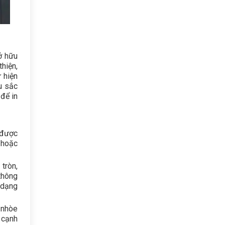
ở hữu
hiện,
 hiện
u sắc
 để in
i được
 hoặc
tròn,
 thông
 dạng
 nhòe
 cạnh