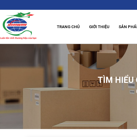
TRANG CHỦ
GIỚI THIỆU
SẢN PH
TÌM HIỂU