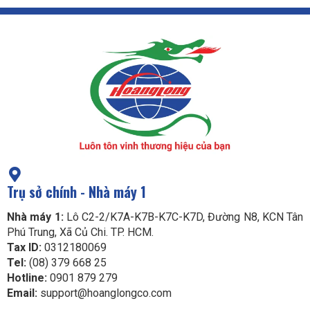
Trụ sở chính - Nhà máy 1
Nhà máy 1:
Lô C2-2/K7A-K7B-K7C-K7D, Đường N8, KCN Tân
Phú Trung, Xã Củ Chi. TP. HCM.
Tax ID:
0312180069
Tel:
(08) 379 668 25
Hotline:
0901 879 279
Email:
support@hoanglongco.com