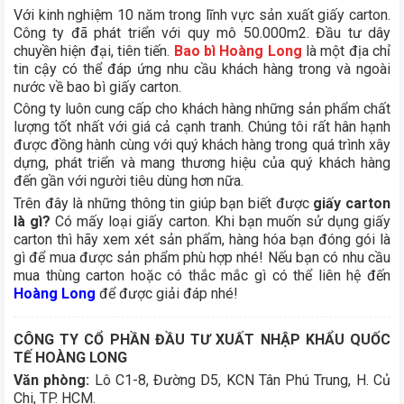
Với kinh nghiệm 10 năm trong lĩnh vực sản xuất giấy carton.
Công ty đã phát triển với quy mô 50.000m2. Đầu tư dây
chuyền hiện đại, tiên tiến.
Bao bì Hoàng Long
là một địa chỉ
tin cậy có thể đáp ứng nhu cầu khách hàng trong và ngoài
nước về bao bì giấy carton.
Công ty luôn cung cấp cho khách hàng những sản phẩm chất
lượng tốt nhất với giá cả cạnh tranh. Chúng tôi rất hân hạnh
được đồng hành cùng với quý khách hàng trong quá trình xây
dựng, phát triển và mang thương hiệu của quý khách hàng
đến gần với người tiêu dùng hơn nữa.
Trên đây là những thông tin giúp bạn biết được
giấy carton
là gì?
Có mấy loại giấy carton. Khi bạn muốn sử dụng giấy
carton thì hãy xem xét sản phẩm, hàng hóa bạn đóng gói là
gì để mua được sản phẩm phù hợp nhé! Nếu bạn có nhu cầu
mua thùng carton hoặc có thắc mắc gì có thể liên hệ đến
Hoàng Long
để được giải đáp nhé!
CÔNG TY CỔ PHẦN ĐẦU TƯ XUẤT NHẬP KHẨU QUỐC
TẾ HOÀNG LONG
Văn phòng:
Lô C1-8, Đường D5, KCN Tân Phú Trung, H. Củ
Chi, TP. HCM.