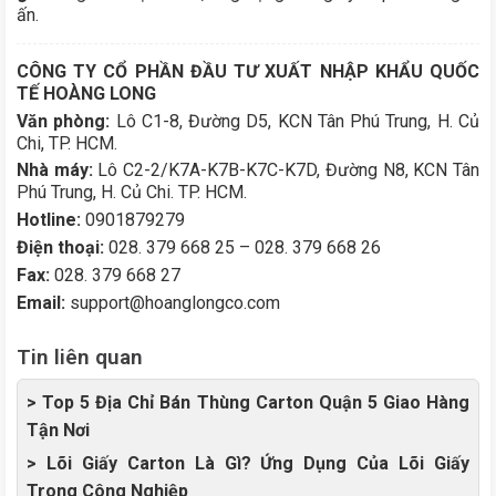
ấn.
CÔNG TY CỔ PHẦN ĐẦU TƯ XUẤT NHẬP KHẨU QUỐC
TẾ HOÀNG LONG
Văn phòng:
Lô C1-8, Đường D5, KCN Tân Phú Trung, H. Củ
Chi, TP. HCM.
Nhà máy:
Lô C2-2/K7A-K7B-K7C-K7D, Đường N8, KCN Tân
Phú Trung, H. Củ Chi. TP. HCM.
Hotline:
0901879279
Điện thoại:
028. 379 668 25 – 028. 379 668 26
Fax:
028. 379 668 27
Email:
support@hoanglongco.com
Tin liên quan
> Top 5 Địa Chỉ Bán Thùng Carton Quận 5 Giao Hàng
Tận Nơi
> Lõi Giấy Carton Là Gì? Ứng Dụng Của Lõi Giấy
Trong Công Nghiệp