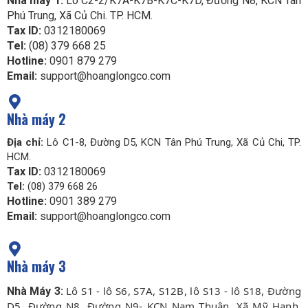
Nhà máy 1:
Lô C2-2/K7A-K7B-K7C-K7D, Đường N8, KCN Tân
Phú Trung, Xã Củ Chi. TP. HCM.
Tax ID:
0312180069
Tel:
(08) 379 668 25
Hotline:
0901 879 279
Email:
support@hoanglongco.com
Nhà máy 2
Địa chỉ:
Lô C1-8, Đường D5, KCN Tân Phú Trung, Xã Củ Chi, TP.
HCM.
Tax ID:
0312180069
Tel:
(08) 379 668 26
Hotline:
0901 389 279
Email:
support@hoanglongco.com
Nhà máy 3
Lô S1 - lô S6, S7A, S12B, lô S13 - lô S18, Đường
Nhà Máy 3:
D5, Đường N8, Đường N9- KCN Nam Thuận, Xã Mỹ Hạnh,