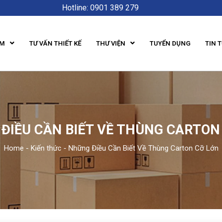
Hotline: 0901 389 279
ẨM
TƯ VẤN THIẾT KẾ
THƯ VIỆN
TUYỂN DỤNG
TIN 
ĐIỀU CẦN BIẾT VỀ THÙNG CARTON
Home
-
Kiến thức
-
Những Điều Cần Biết Về Thùng Carton Cỡ Lớn