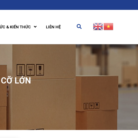
TỨC & KIẾN THỨC
LIÊN HỆ
 CỠ LỚN