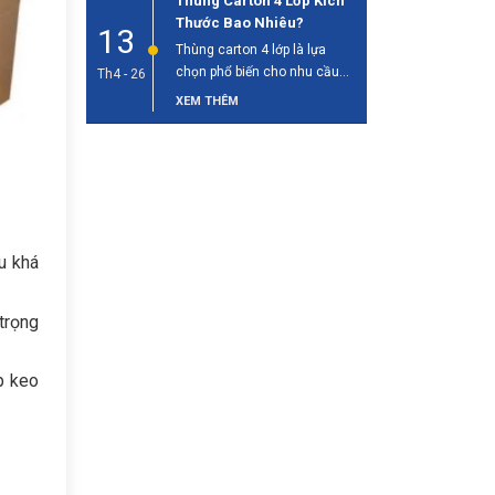
Thùng Carton 4 Lớp Kích
Thước Bao Nhiêu?
13
Thùng carton 4 lớp là lựa
chọn phổ biến cho nhu cầu
Th4 - 26
đóng gói và vận [...]
XEM THÊM
u khá
trọng
p keo