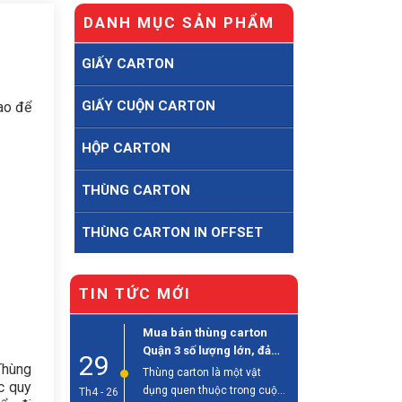
DANH MỤC SẢN PHẨM
GIẤY CARTON
GIẤY CUỘN CARTON
ao để
HỘP CARTON
THÙNG CARTON
THÙNG CARTON IN OFFSET
TIN TỨC MỚI
Mua bán thùng carton
Quận 3 số lượng lớn, đảm
29
Thùng
bảo chất lượng
Thùng carton là một vật
c quy
dụng quen thuộc trong cuộc
Th4 - 26