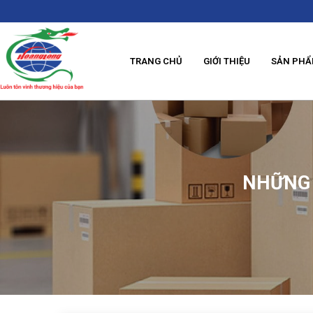
TRANG CHỦ
GIỚI THIỆU
SẢN PH
NHỮNG 