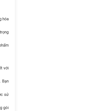
ng hóa
trọng
 phẩm
t với
. Bạn
ợc sử
g gói