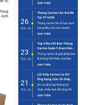
ển đi
sống hiện đại, đặc biệt quan
XEM THÊM
[...]
Thùng
Thùng Carton Lớn Giá Rẻ
 kích
Tại TP HCM
26
Thùng carton lớn là lựa chọn
hàng đầu cho các doanh
Th4 - 26
nghiệp cần đóng gói hàng [...]
XEM THÊM
Top 5 Địa Chỉ Bán Thùng
Carton Quận 5 Giao Hàng
23
Tận Nơi
Thùng carton là giải pháp bao
bì không thể thiếu, vừa bảo vệ
Th4 - 26
sản phẩm, vừa [...]
XEM THÊM
Lõi Giấy Carton Là Gì?
Ứng Dụng Của Lõi Giấy
21
Trong Công Nghiệp
Dù có để ý hay không thì
chắc chắn bạn đã từng nhìn
Th4 - 26
thấy lõi giấy [...]
XEM THÊM