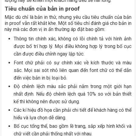
lượng này sẽ khiến mọi khách hàng đều sẽ hài lòng.
Tiêu chuẩn của bản in proof
Mặc dù chỉ là bản in thử, nhưng yêu cầu tiêu chuẩn của bản
in proof vẫn rất khắt khe. Một số tiêu chí đánh giá cho bản in
này mà các đơn vị in ấn thường áp đặt bao gồm:
Thông tin chính xác, không có lỗi chính tả với hình ảnh
được bố trí hợp lý. Mọi điều không hợp lý trong bố cục
cần được điều chỉnh ngay lập tức.
Font chữ phải có sự chính xác về kích thước và màu
sắc. Mọi sai sót nhỏ liên quan đến font chữ có thể dẫn
đến việc bản in bị loại bỏ.
Độ chênh lệch màu sắc phải nằm trong một giới hạn
nhất định. Nếu độ chênh lệch quá 10% so với bản thiết
kế thì không nên được sử dụng.
Các kí hiệu đồ họa cần phải chi tiết để khách hàng có thể
hiểu và lựa chọn dễ dàng.
Bố cục tổng thể, bao gồm lề trang, sắp xếp hình khối và
chữ viết cần phải thống nhất với nhau.