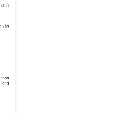
 chất
c vận
 chọn
 lòng