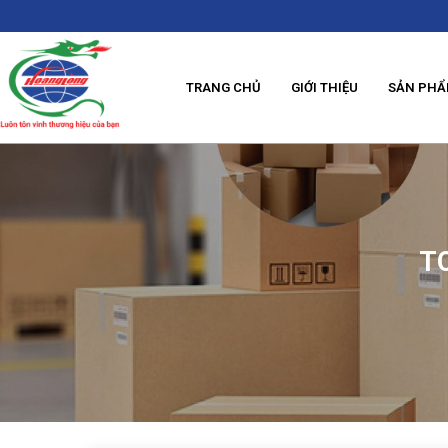
TRANG CHỦ
GIỚI THIỆU
SẢN PH
TO