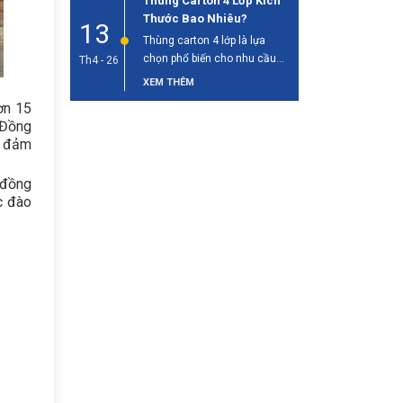
Thùng Carton 4 Lớp Kích
Thước Bao Nhiêu?
13
Thùng carton 4 lớp là lựa
chọn phổ biến cho nhu cầu
Th4 - 26
đóng gói và vận [...]
XEM THÊM
ơn 15
 Đồng
, đảm
 đồng
c đào