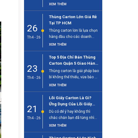
sống hiện đại, đặc biệt quan
XEM THÊM
[...]
Thùng Carton Lớn Giá Rẻ
Tại TP HCM
26
Thùng carton lớn là lựa chọn
hàng đầu cho các doanh
Th4 - 26
nghiệp cần đóng gói hàng [...]
XEM THÊM
Top 5 Địa Chỉ Bán Thùng
Carton Quận 5 Giao Hàng
23
Tận Nơi
Thùng carton là giải pháp bao
bì không thể thiếu, vừa bảo vệ
Th4 - 26
sản phẩm, vừa [...]
XEM THÊM
Lõi Giấy Carton Là Gì?
Ứng Dụng Của Lõi Giấy
21
Trong Công Nghiệp
Dù có để ý hay không thì
chắc chắn bạn đã từng nhìn
Th4 - 26
thấy lõi giấy [...]
XEM THÊM