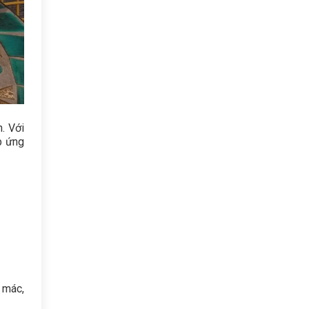
. Với
p ứng
n mác,