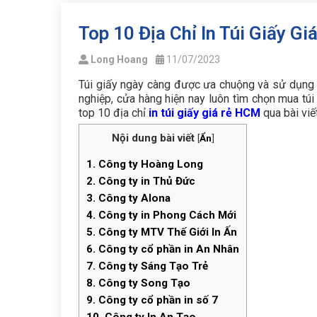
Top 10 Địa Chỉ In Túi Giấy G
Long Hoang
11/07/2023
Túi giấy ngày càng được ưa chuộng và sử dụng rộ
nghiệp, cửa hàng hiện nay luôn tìm chọn mua tú
top 10 địa chỉ
in túi giấy giá rẻ HCM
qua bài viế
Nội dung bài viết
[
Ẩn
]
1.
Công ty Hoàng Long
2.
Công ty in Thủ Đức
3.
Công ty Alona
4.
Công ty in Phong Cách Mới
5.
Công ty MTV Thế Giới In Ấn
6.
Công ty cổ phần in An Nhân
7.
Công ty Sáng Tạo Trẻ
8.
Công ty Song Tạo
9.
Công ty cổ phần in số 7