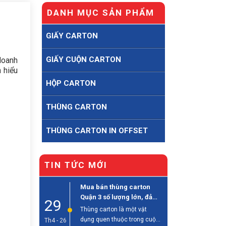
DANH MỤC SẢN PHẨM
GIẤY CARTON
GIẤY CUỘN CARTON
doanh
 hiểu
HỘP CARTON
THÙNG CARTON
THÙNG CARTON IN OFFSET
TIN TỨC MỚI
Mua bán thùng carton
Quận 3 số lượng lớn, đảm
29
bảo chất lượng
Thùng carton là một vật
dụng quen thuộc trong cuộc
Th4 - 26