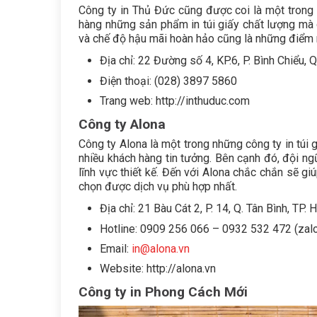
Công ty in Thủ Đức cũng được coi là một trong 
hàng những sản phẩm in túi giấy chất lượng mà gi
và chế độ hậu mãi hoàn hảo cũng là những điểm 
Địa chỉ: 22 Đường số 4, KP.6, P. Bình Chiểu, 
Điện thoại: (028) 3897 5860
Trang web: http://inthuduc.com
Công ty Alona
Công ty Alona là một trong những công ty in túi 
nhiều khách hàng tin tưởng. Bên cạnh đó, đội ngũ
lĩnh vực thiết kế. Đến với Alona chắc chắn sẽ gi
chọn được dịch vụ phù hợp nhất.
Địa chỉ: 21 Bàu Cát 2, P. 14, Q. Tân Bình, TP.
Hotline: 0909 256 066 – 0932 532 472 (zal
Email:
in@alona.vn
Website: http://alona.vn
Công ty in Phong Cách Mới