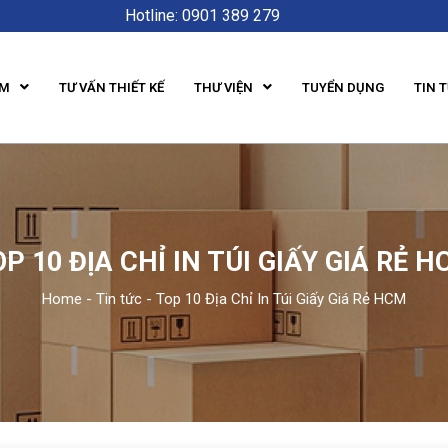
Hotline: 0901 389 279
ẨM
TƯ VẤN THIẾT KẾ
THƯ VIỆN
TUYỂN DỤNG
TIN 
P 10 ĐỊA CHỈ IN TÚI GIẤY GIÁ RẺ 
Home
-
Tin tức
-
Top 10 Địa Chỉ In Túi Giấy Giá Rẻ HCM