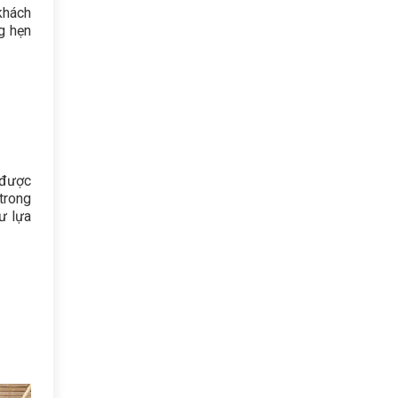
khách
g hẹn
, được
trong
ư lựa