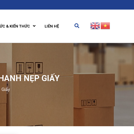
TỨC & KIẾN THỨC
LIÊN HỆ
HANH NẸP GIẤY
 Giấy