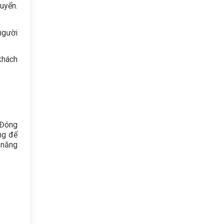
uyển.
người
khách
 Đóng
ng để
 năng