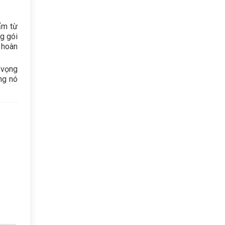
ẩm từ
ng gói
u hoàn
 vọng
ng nó