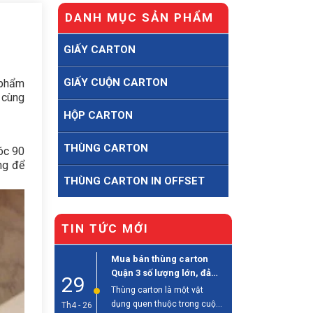
DANH MỤC SẢN PHẨM
GIẤY CARTON
GIẤY CUỘN CARTON
 phẩm
 cùng
HỘP CARTON
THÙNG CARTON
óc 90
ng để
THÙNG CARTON IN OFFSET
TIN TỨC MỚI
Mua bán thùng carton
Quận 3 số lượng lớn, đảm
29
bảo chất lượng
Thùng carton là một vật
dụng quen thuộc trong cuộc
Th4 - 26