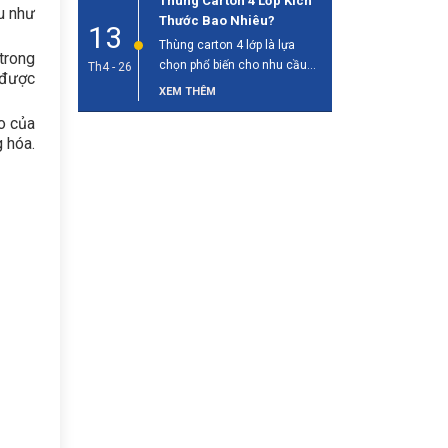
Thùng Carton 4 Lớp Kích
u như
Thước Bao Nhiêu?
13
Thùng carton 4 lớp là lựa
trong
chọn phổ biến cho nhu cầu
Th4 - 26
 được
đóng gói và vận [...]
XEM THÊM
o của
 hóa.