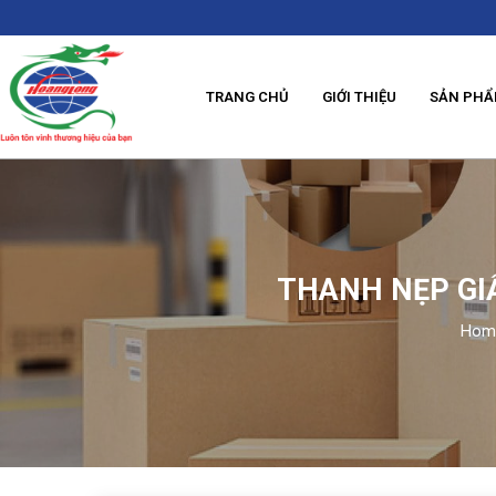
TRANG CHỦ
GIỚI THIỆU
SẢN PH
THANH NẸP GI
Hom