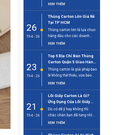
sống hiện đại, đặc biệt quan
XEM THÊM
[...]
Thùng Carton Lớn Giá Rẻ
Tại TP HCM
26
Thùng carton lớn là lựa chọn
hàng đầu cho các doanh
Th4 - 26
nghiệp cần đóng gói hàng [...]
XEM THÊM
Top 5 Địa Chỉ Bán Thùng
Carton Quận 5 Giao Hàng
23
Tận Nơi
Thùng carton là giải pháp bao
bì không thể thiếu, vừa bảo vệ
Th4 - 26
sản phẩm, vừa [...]
XEM THÊM
Lõi Giấy Carton Là Gì?
Ứng Dụng Của Lõi Giấy
21
Trong Công Nghiệp
Dù có để ý hay không thì
chắc chắn bạn đã từng nhìn
Th4 - 26
thấy lõi giấy [...]
XEM THÊM