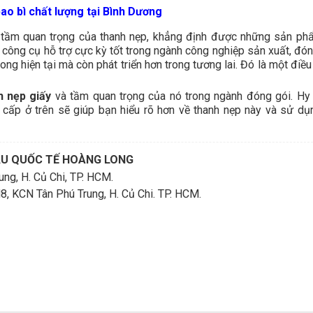
ao bì chất lượng tại Bình Dương
c tầm quan trọng của thanh nẹp, khẳng định được những sản ph
t công cụ hỗ trợ cực kỳ tốt trong ngành công nghiệp sản xuất, đó
rong hiện tại mà còn phát triển hơn trong tương lai. Đó là một điề
h nẹp giấy
và tầm quan trọng của nó trong ngành đóng gói. Hy
cấp ở trên sẽ giúp bạn hiểu rõ hơn về thanh nẹp này và sử dụ
ẨU QUỐC TẾ HOÀNG LONG
ng, H. Củ Chi, TP. HCM.
KCN Tân Phú Trung, H. Củ Chi. TP. HCM.