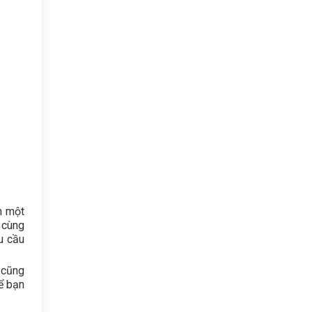
n một
ô cùng
u cầu
 cũng
ể bạn