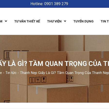
Hotline: 0901 389 279
ẨM
TƯ VẤN THIẾT KẾ
THƯ VIỆN
TUYỂN DỤNG
TIN 
ẤY LÀ GÌ? TẦM QUAN TRỌNG CỦA T
e
-
Tin tức
-
Thanh Nẹp Giấy Là Gì? Tầm Quan Trọng Của Thanh Nẹp