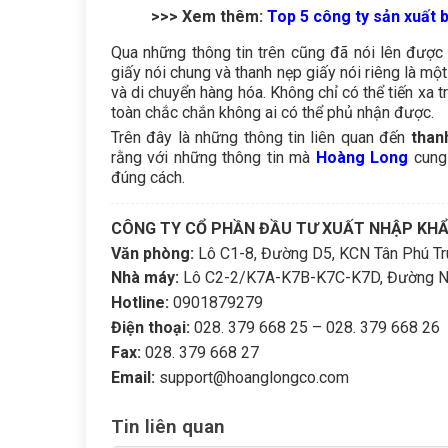
>>> Xem thêm:
Top 5 công ty sản xuất b
Qua những thông tin trên cũng đã nói lên đượ
giấy nói chung và thanh nẹp giấy nói riêng là mộ
và di chuyển hàng hóa. Không chỉ có thể tiến xa t
toàn chắc chắn không ai có thể phủ nhận được.
Trên đây là những thông tin liên quan đến
than
rằng với những thông tin mà
Hoàng Long
cung 
đúng cách.
CÔNG TY CỔ PHẦN ĐẦU TƯ XUẤT NHẬP KH
Văn phòng:
Lô C1-8, Đường D5, KCN Tân Phú Tru
Nhà máy:
Lô C2-2/K7A-K7B-K7C-K7D, Đường N8, 
Hotline:
0901879279
Điện thoại:
028. 379 668 25 – 028. 379 668 26
Fax:
028. 379 668 27
Email:
support@hoanglongco.com
Tin liên quan