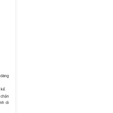
 dàng
 kể.
 chắn
nh di