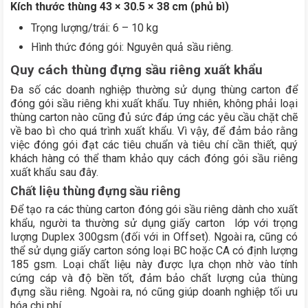
Kích thước thùng 43 × 30.5 × 38 cm (phủ bì)
Trọng lượng/trái: 6 – 10 kg
Hình thức đóng gói: Nguyên quả sầu riêng.
Quy cách thùng đựng sầu riêng xuất khẩu
Đa số các doanh nghiệp thường sử dụng thùng carton để
đóng gói sầu riêng khi xuất khẩu. Tuy nhiên, không phải loại
thùng carton nào cũng đủ sức đáp ứng các yêu cầu chặt chẽ
về bao bì cho quá trình xuất khẩu. Vì vậy, để đảm bảo rằng
việc đóng gói đạt các tiêu chuẩn và tiêu chí cần thiết, quý
khách hàng có thể tham khảo
quy cách đóng gói sầu riêng
xuất khẩu
sau đây.
Chất liệu thùng đựng sầu riêng
Để tạo ra các thùng carton đóng gói sầu riêng dành cho xuất
khẩu, người ta thường sử dụng giấy carton lớp với trọng
lượng Duplex 300gsm (đối với in Offset). Ngoài ra, cũng có
thể sử dụng giấy carton sóng loại BC hoặc CA có định lượng
185 gsm. Loại chất liệu này được lựa chọn nhờ vào tính
cứng cáp và độ bền tốt, đảm bảo chất lượng của thùng
đựng sầu riêng. Ngoài ra, nó cũng giúp doanh nghiệp tối ưu
hóa chi phí.