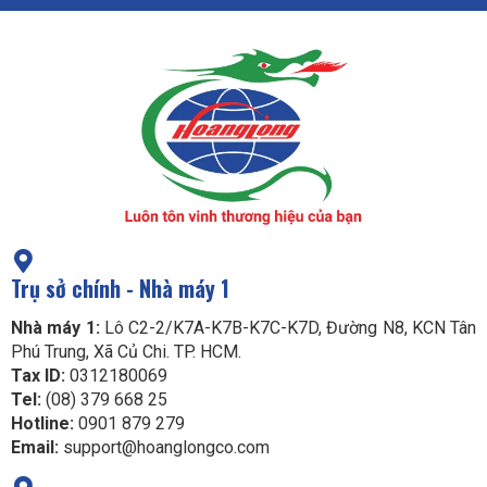
Trụ sở chính - Nhà máy 1
Nhà máy 1:
Lô C2-2/K7A-K7B-K7C-K7D, Đường N8, KCN Tân
Phú Trung, Xã Củ Chi. TP. HCM.
Tax ID:
0312180069
Tel:
(08) 379 668 25
Hotline:
0901 879 279
Email:
support@hoanglongco.com