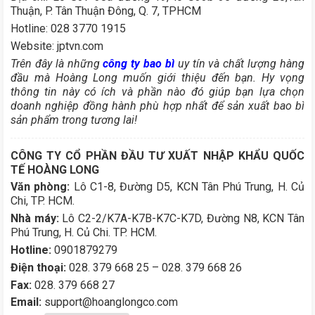
Thuận, P. Tân Thuận Đông, Q. 7, TPHCM
Hotline: 028 3770 1915
Website: jptvn.com
Trên đây là những
công ty bao bì
uy tín và chất lượng hàng
đầu mà Hoàng Long muốn giới thiệu đến bạn. Hy vọng
thông tin này có ích và phần nào đó giúp bạn lựa chọn
doanh nghiệp đồng hành phù hợp nhất để sản xuất bao bì
sản phẩm trong tương lai!
CÔNG TY CỔ PHẦN ĐẦU TƯ XUẤT NHẬP KHẨU QUỐC
TẾ HOÀNG LONG
Văn phòng:
Lô C1-8, Đường D5, KCN Tân Phú Trung, H. Củ
Chi, TP. HCM.
Nhà máy:
Lô C2-2/K7A-K7B-K7C-K7D, Đường N8, KCN Tân
Phú Trung, H. Củ Chi. TP. HCM.
Hotline:
0901879279
Điện thoại:
028. 379 668 25 – 028. 379 668 26
Fax:
028. 379 668 27
Email:
support@hoanglongco.com