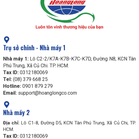
Trụ sở chính - Nhà máy 1
Nhà máy 1:
Lô C2-2/K7A-K7B-K7C-K7D, Đường N8, KCN Tân
Phú Trung, Xã Củ Chi. TP. HCM.
Tax ID:
0312180069
Tel:
(08) 379 668 25
Hotline:
0901 879 279
Email:
support@hoanglongco.com
Nhà máy 2
Địa chỉ:
Lô C1-8, Đường D5, KCN Tân Phú Trung, Xã Củ Chi, TP.
HCM.
Tax ID:
0312180069