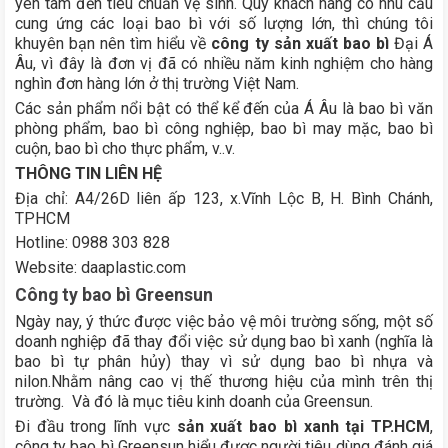
yên tâm đến tiêu chuẩn vệ sinh. Quý khách hàng có nhu cầu
cung ứng các loại bao bì với số lượng lớn, thì chúng tôi
khuyên bạn nên tìm hiểu về
công ty sản xuất bao bì
Đại Á
Âu, vì đây là đơn vị đã có nhiều năm kinh nghiệm cho hàng
nghìn đơn hàng lớn ở thị trường Việt Nam.
Các sản phẩm nổi bật có thể kể đến của Á Âu là bao bì văn
phòng phẩm, bao bì công nghiệp, bao bì may mặc, bao bì
cuộn, bao bì cho thực phẩm, v..v.
THÔNG TIN LIÊN HỆ
Địa chỉ: A4/26D liên ấp 123, x.Vĩnh Lộc B, H. Bình Chánh,
TPHCM
Hotline: 0988 303 828
Website: daaplastic.com
Công ty bao bì Greensun
Ngày nay, ý thức được việc bảo vệ môi trường sống, một số
doanh nghiệp đã thay đổi việc sử dụng bao bì xanh (nghĩa là
bao bì tự phân hủy) thay vì sử dụng bao bì nhựa và
nilon.Nhằm nâng cao vị thế thương hiệu của mình trên thị
trường. Và đó là mục tiêu kinh doanh của Greensun.
Đi đầu trong lĩnh vực
sản xuất bao bì xanh tại TP.HCM
,
công ty bao bì Greensun hiểu được người tiêu dùng đánh giá