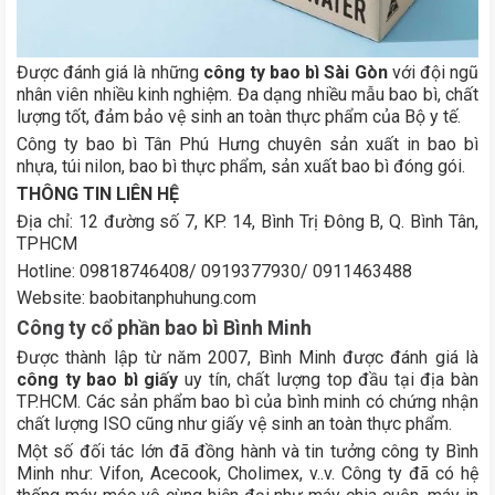
Được đánh giá là những
công ty bao bì Sài Gòn
với đội ngũ
nhân viên nhiều kinh nghiệm. Đa dạng nhiều mẫu bao bì, chất
lượng tốt, đảm bảo vệ sinh an toàn thực phẩm của Bộ y tế.
Công ty bao bì Tân Phú Hưng chuyên sản xuất in bao bì
nhựa, túi nilon, bao bì thực phẩm, sản xuất bao bì đóng gói.
THÔNG TIN LIÊN HỆ
Địa chỉ: 12 đường số 7, KP. 14, Bình Trị Đông B, Q. Bình Tân,
TPHCM
Hotline: 09818746408/ 0919377930/ 0911463488
Website: baobitanphuhung.com
Công ty cổ phần bao bì Bình Minh
Được thành lập từ năm 2007, Bình Minh được đánh giá là
công ty bao bì giấy
uy tín, chất lượng top đầu tại địa bàn
TP.HCM. Các sản phẩm bao bì của bình minh có chứng nhận
chất lượng ISO cũng như giấy vệ sinh an toàn thực phẩm.
Một số đối tác lớn đã đồng hành và tin tưởng công ty Bình
Minh như: Vifon, Acecook, Cholimex, v..v. Công ty đã có hệ