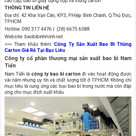
cao cấp, bao bì giấy dạng hộp và thùng carton.
THÔNG TIN LIÊN HỆ
Địa chỉ: 42 Kha Vạn Cân, KP.3, P.Hiệp Bình Chánh, Q.Thủ Đức,
TPHCM
Hotline
: 090 317 4476 | (28) 6675 6588
Website: baobibinhminh.net
>>> Tham khảo thêm:
Công Ty Sản Xuất Bao Bì Thùng
Carton Giá Rẻ Tại Bạc Liêu
Công ty cổ phần thương mại sản xuất bao bì Nam
Tiến
Nam Tiến là
công ty bao bì carton
đi vào hoạt động được
vài năm nhưng uy tín và chất lượng tốt ở TP.HCM. Không chỉ
mục tiêu là cung ứng các loại bao bì trong nước mà còn đáp
ứng cho mục đích xuất khẩu.