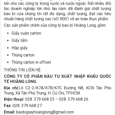
lớn cho các công ty trong nước và nước ngoài. Rất nhiều đối
tác doanh nghiệp lớn nhỏ lâu năm đã đánh giá chất lượng
bao bì của chúng tôi rất đa dạng, chất lượng, đạt các tiêu
chuẩn hàng chất lượng cao IsO 9001 về an toàn thực phẩm.
Các sản phẩm chính của công ty bao bì Hoàng Long, gồm:
Giấy cuộn carton
Giấy tấm
Hộp giấy
Thùng carton
Thùng carton in offset
THÔNG TIN LIÊN HỆ
CÔNG TY CỔ PHẦN ĐẦU TƯ XUẤT NHẬP KHẨU QUỐC
TẾ HOÀNG LONG
Địa chỉ:
Lô C2-2/K7A/K7B/K7C Đường N8, KCN Tân Phú
Trung, Xã Tân Phú Trung, H. Củ Chi, TP.HCM.
Điện thoại:
028. 379 668 25 – 028. 379 668 26
Fax:
028. 379 668 27
Email:
baobigiayhoanglong@gmail.com