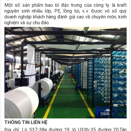
Một số sản phẩm bao bì đặc trưng của công ty là kraft
nguyên sinh nhiều lớp, PE, lồng túi, v..v. Được vô số quý
doanh nghiệp khách hàng đánh giá cao về chuyên môn, kinh
nghiệm và sự chu đáo.
THÔNG TIN LIÊN HỆ
Địa chỉ: Lô S37-38a đường 19, lô U33b-35 đường 20,Tân